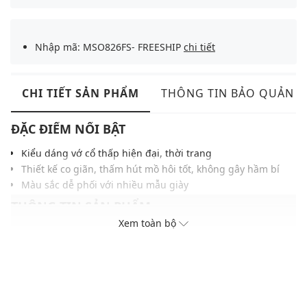
Nhập mã: MSO826FS- FREESHIP
chi tiết
CHI TIẾT SẢN PHẨM
THÔNG TIN BẢO QUẢN
ĐẶC ĐIỂM NỔI BẬT
Kiểu dáng vớ cổ thấp hiện đại, thời trang
Thiết kế co giãn, thấm hút mồ hôi tốt, không gây hầm bí
Màu sắc dễ phối với nhiều mẫu giày
THÔNG TIN SẢN PHẨM
Xem toàn bộ
Thương hiệu:
Birkenstock
Xuất xứ thương hiệu: Đức
Giới tính: Unisex
Kiểu dáng:
Vớ
Màu sắc: White