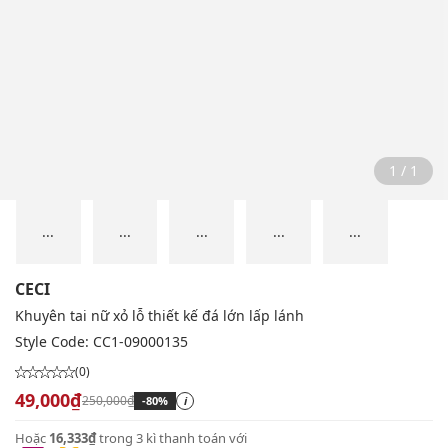
1 / 1
...
...
...
...
...
CECI
Khuyên tai nữ xỏ lỗ thiết kế đá lớn lấp lánh
Style Code:
CC1-09000135
(0)
49,000₫
250,000₫
-80%
i
Hoặc
16,333₫
trong 3 kì thanh toán với