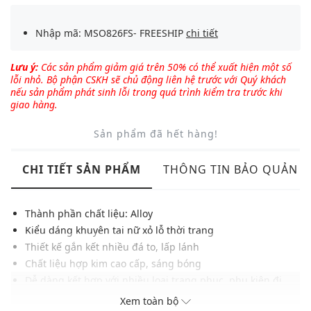
Nhập mã: MSO826FS- FREESHIP
chi tiết
Lưu ý:
Các sản phẩm giảm giá trên 50% có thể xuất hiện một số
lỗi nhỏ. Bộ phận CSKH sẽ chủ động liên hệ trước với Quý khách
nếu sản phẩm phát sinh lỗi trong quá trình kiểm tra trước khi
giao hàng.
Sản phẩm đã hết hàng!
CHI TIẾT SẢN PHẨM
THÔNG TIN BẢO QUẢN
Thành phần chất liệu: Alloy
Kiểu dáng khuyên tai nữ xỏ lỗ thời trang
Thiết kế gắn kết nhiều đá to, lấp lánh
Chất liệu hợp kim cao cấp, sáng bóng
Dễ dàng kết hợp với nhiều loại trang phục, phụ kiện đi
kèm nhằm tôn nét đẹp tinh tế của phái đẹp
Xem toàn bộ