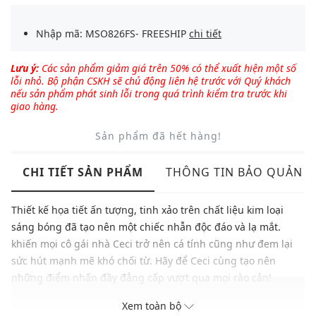
Nhập mã: MSO826FS- FREESHIP
chi tiết
Lưu ý:
Các sản phẩm giảm giá trên 50% có thể xuất hiện một số
lỗi nhỏ. Bộ phận CSKH sẽ chủ động liên hệ trước với Quý khách
nếu sản phẩm phát sinh lỗi trong quá trình kiểm tra trước khi
giao hàng.
Sản phẩm đã hết hàng!
CHI TIẾT SẢN PHẨM
THÔNG TIN BẢO QUẢN
Thiết kế họa tiết ấn tượng, tinh xảo trên chất liệu kim loại
sáng bóng đã tạo nên một chiếc nhẫn độc đáo và lạ mắt.
khiến mọi cô gái nhà Ceci trở nên cá tính cũng như đem lại
sức hút mạnh mẽ khó chối từ. Hãy để Ceci cùng tạo nên
những điểm nhấn đầy đẳng cấp vượt qua mọi rào cản!
Xem toàn bộ
Thương hiệu: Ceci