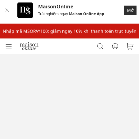
MaisonOnline
Mở
Trải nghiệm ngay
Maison Online App
Nhập mã: MSOXINCHAO - Giảm 10% đơn đầu cho thành viên mới!
Nhập mã MSOPAY100: giảm ngay 10% khi thanh toán trực tuyến
Nhập mã: MSOXINCHAO - Giảm 10% đơn đầu cho thành viên mới!
Nhập mã MSOPAY100: giảm ngay 10% khi thanh toán trực tuyến
Nhập mã: MSOXINCHAO - Giảm 10% đơn đầu cho thành viên mới!