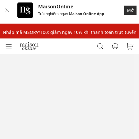
MaisonOnline
Mở
Trải nghiệm ngay
Maison Online App
Nhập mã: MSOXINCHAO - Giảm 10% đơn đầu cho thành viên mới!
Nhập mã MSOPAY100: giảm ngay 10% khi thanh toán trực tuyến
Nhập mã: MSOXINCHAO - Giảm 10% đơn đầu cho thành viên mới!
Nhập mã MSOPAY100: giảm ngay 10% khi thanh toán trực tuyến
Nhập mã: MSOXINCHAO - Giảm 10% đơn đầu cho thành viên mới!