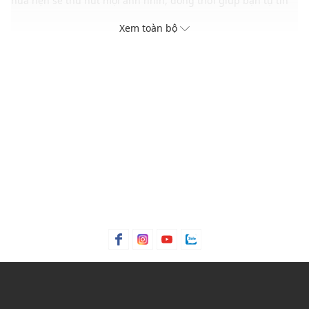
hứa hẹn sẽ thu hút mọi ánh nhìn, đồng thời giúp bạn tự tin
khẳng định dấu ấn cá nhân độc đáo.
Xem toàn bộ
Thương hiệu: Ceci
Xuất xứ: Việt Nam
Giới tính: Nữ
Kiểu dáng: Vòng cổ
Màu sắc: Black
Chất liệu: Fabric
Thiết kế:
Kiểu dáng vòng choker trẻ trung, cá tính
Phối cùng hoa hồng đen bằng vải sang trọng, tinh tế
Dây đeo bằng vải dạng mảnh có thể tuỳ chỉnh độ dài
Chất liệu vải cao cấp, mềm mịn
Gam màu hiện đại dễ dàng phối với nhiều loại trang phục
Thích hợp trong các dịp: Đi chơi, đi làm, đi tiệc....