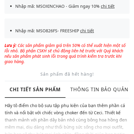
Nhập mã: MSOXINCHAO - Giảm ngay 10%
chi tiết
Nhập mã: MSO826FS- FREESHIP
chi tiết
Lưu ý:
Các sản phẩm giảm giá trên 50% có thể xuất hiện một số
lỗi nhỏ. Bộ phận CSKH sẽ chủ động liên hệ trước với Quý khách
nếu sản phẩm phát sinh lỗi trong quá trình kiểm tra trước khi
giao hàng.
Sản phẩm đã hết hàng!
CHI TIẾT SẢN PHẨM
THÔNG TIN BẢO QUẢN
Hãy tô điểm cho bộ sưu tập phụ kiện của bạn thêm phần cá
tính và nổi bật với chiếc vòng choker đến từ Ceci. Thiết kế
thanh mảnh với phần dây bản nhỏ cùng bông hoa hồng đen
mềm mại, dịu dàng như thổi bừng sức sống cho mọi outfit,