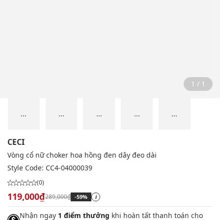
1 / 1
...
...
...
...
...
CECI
Vòng cổ nữ choker hoa hồng đen dây đeo dài
Style Code:
CC4-04000039
(0)
119,000₫
289,000₫
-59%
i
Nhận ngay
1 điểm thưởng
khi hoàn tất thanh toán cho