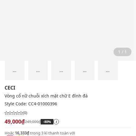
1 / 1
...
...
...
...
...
CECI
Vòng cổ nữ chuỗi xích mặt chữ E đính đá
Style Code:
CC4-01000396
(0)
49,000₫
249,000₫
-80%
i
Hoặc
16,333₫
trong 3 kì thanh toán với