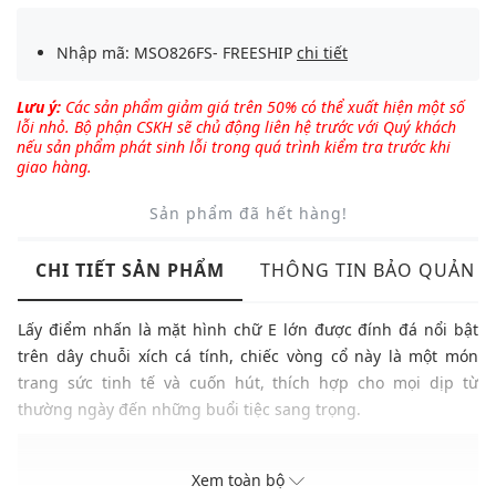
Nhập mã: MSO826FS- FREESHIP
chi tiết
Lưu ý:
Các sản phẩm giảm giá trên 50% có thể xuất hiện một số
lỗi nhỏ. Bộ phận CSKH sẽ chủ động liên hệ trước với Quý khách
nếu sản phẩm phát sinh lỗi trong quá trình kiểm tra trước khi
giao hàng.
Sản phẩm đã hết hàng!
CHI TIẾT SẢN PHẨM
THÔNG TIN BẢO QUẢN
Lấy điểm nhấn là mặt hình chữ E lớn được đính đá nổi bật
trên dây chuỗi xích cá tính, chiếc vòng cổ này là một món
trang sức tinh tế và cuốn hút, thích hợp cho mọi dịp từ
thường ngày đến những buổi tiệc sang trọng.
Thương hiệu: Ceci
Xem toàn bộ
Xuất xứ: Việt Nam