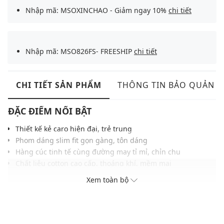
Nhập mã: MSOXINCHAO - Giảm ngay 10%
chi tiết
Nhập mã: MSO826FS- FREESHIP
chi tiết
CHI TIẾT SẢN PHẨM
THÔNG TIN BẢO QUẢN
ĐẶC ĐIỂM NỔI BẬT
Thiết kế kẻ caro hiện đại, trẻ trung
Phom dáng slim fit gọn gàng, tôn dáng
Hàng cúc tinh tế cùng đường may tỉ mỉ, chỉn chu
Chất liệu cotton cao cấp, thoáng khí, mềm mại
Dễ kết hợp cùng quần âu, vest hoặc blazer
Xem toàn bộ
THÔNG TIN SẢN PHẨM
Thương hiệu:
Charles Tyrwhitt
Xuất xứ thương hiệu: Anh