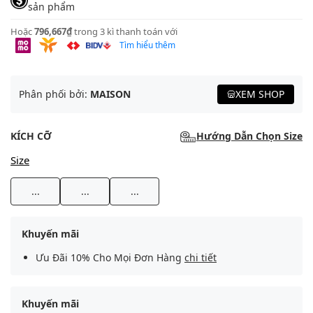
sản phẩm
Hoặc
796,667₫
trong 3 kì thanh toán với
Tìm hiểu thêm
Phân phối bởi:
MAISON
XEM SHOP
KÍCH CỠ
Hướng Dẫn Chọn Size
Size
...
...
...
Khuyến mãi
Ưu Đãi 10% Cho Mọi Đơn Hàng
chi tiết
Khuyến mãi