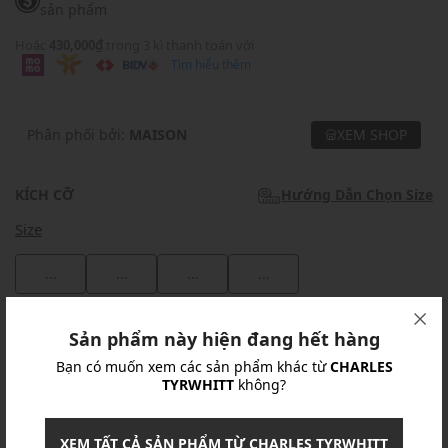
sản phẩm
Hoặc
430,000₫
trong 3 kì thanh toán với
Tìm hiểu thêm
Phân phối bởi:
MAISON
XEM SHOP
KÍCH CỠ
Hướng Dẫn Chọn Size
Size
...
...
...
...
Khuyến mãi
Sản phẩm này hiện đang hết hàng
Bạn có muốn xem các sản phẩm khác từ
CHARLES
Ưu Đãi 10% Cho Mọi Đơn Hàng
chi tiết
TYRWHITT
không?
Khuyến mãi
XEM TẤT CẢ SẢN PHẨM TỪ CHARLES TYRWHITT