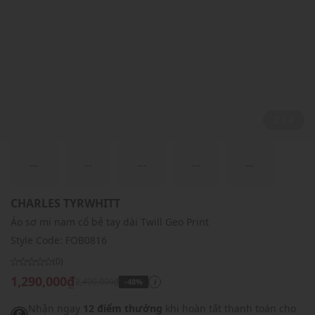
2 / 4
...
...
...
...
...
CHARLES TYRWHITT
Áo sơ mi nam cổ bẻ tay dài Twill Geo Print
Style Code:
FOB0816
(0)
1,290,000₫
2,490,000₫
-48%
i
Nhận ngay
12 điểm thưởng
khi hoàn tất thanh toán cho