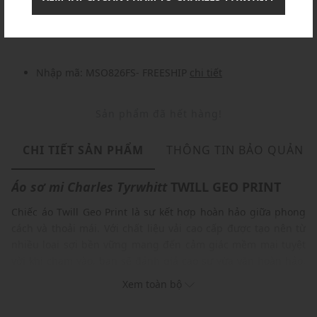
Nhập mã: MSOXINCHAO - Giảm ngay 10%
chi tiết
Nhập mã: MSO826FS- FREESHIP
chi tiết
Sản phẩm đã hết hàng!
CHI TIẾT SẢN PHẨM
THÔNG TIN BẢO QUẢN
Áo sơ mi
Charles Tyrwhitt
TWILL GEO PRINT
Chiếc áo Twill Geo Print là sự kết hợp hoàn hảo giữa phong
cách và thoải mái. Với chất liệu vải cao cấp được tạo nên từ
nhiều loại sợi bền vững mang đến cảm giác mềm mại tuyệt
vời khi chạm vào, bạn sẽ đánh giá cao sự vừa vặn hoàn hảo,
cùng độ co giãn linh hoạt giúp bạn luôn cảm thấy thoải mái
Xem toàn bộ
trong mọi hoạt động. Ngoài ra, chất vải nhẹ và thoáng khí với
đặc tính thấm hút ẩm tự nhiên sẽ giúp bạn luôn cảm thấy dễ