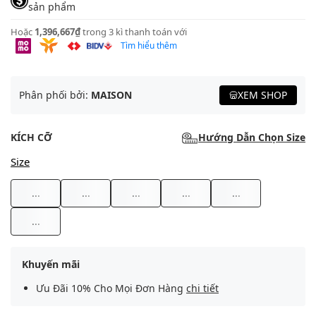
sản phẩm
Hoặc
1,396,667₫
trong 3 kì thanh toán với
Tìm hiểu thêm
Phân phối bởi:
MAISON
XEM SHOP
KÍCH CỠ
Hướng Dẫn Chọn Size
Size
...
...
...
...
...
...
Khuyến mãi
Ưu Đãi 10% Cho Mọi Đơn Hàng
chi tiết