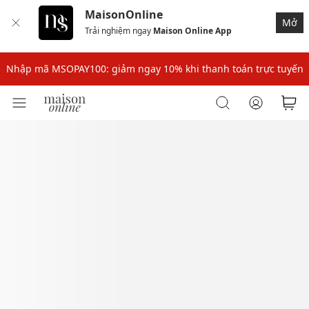
MaisonOnline
Mở
Trải nghiệm ngay
Maison Online App
Nhập mã: MSOXINCHAO - Giảm 10% đơn đầu cho thành viên mới!
Nhập mã MSOPAY100: giảm ngay 10% khi thanh toán trực tuyến
Nhập mã: MSOXINCHAO - Giảm 10% đơn đầu cho thành viên mới!
Nhập mã MSOPAY100: giảm ngay 10% khi thanh toán trực tuyến
Nhập mã: MSOXINCHAO - Giảm 10% đơn đầu cho thành viên mới!