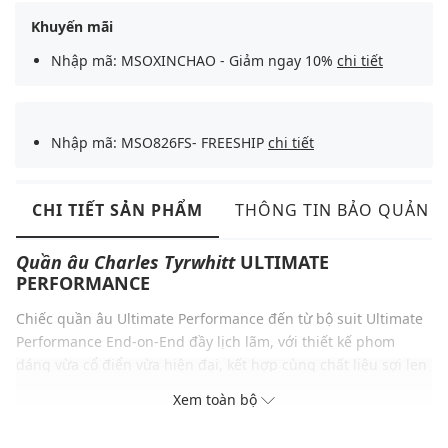
Khuyến mãi
Nhập mã: MSOXINCHAO - Giảm ngay 10%
chi tiết
Nhập mã: MSO826FS- FREESHIP
chi tiết
CHI TIẾT SẢN PHẨM
THÔNG TIN BẢO QUẢN
Quần âu
Charles Tyrwhitt
ULTIMATE
PERFORMANCE
Chiếc quần âu Ultimate Performance đến từ bộ suit Ultimate
Performance End-on-End đầy lịch lãm, với thiết kế phom
dáng vừa cổ điển vừa hiện đại, kết hợp cùng chất liệu sợi len
Super 120s cao cấp siêu mềm mại, hứa hẹn sẽ đem đến cho
Xem toàn bộ
bạn những trải nghiệm tuyệt vời nhất. Hãy nhanh tay sở hữu
ngay item sang trọng này để dễ dàng tạo nên những bản