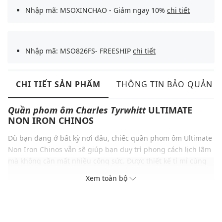
Nhập mã: MSOXINCHAO - Giảm ngay 10%
chi tiết
Nhập mã: MSO826FS- FREESHIP
chi tiết
CHI TIẾT SẢN PHẨM
THÔNG TIN BẢO QUẢN
Quần phom ôm
Charles Tyrwhitt
ULTIMATE
NON IRON CHINOS
Dù bạn đang ở bất kỳ nơi đâu, chiếc quần phom ôm Ultimate
Non Iron Chinos vẫn sẽ giúp bạn duy trì phong cách lịch lãm
mà không cần mất nhiều công sức. Được thiết kế tỉ mỉ cùng
chất liệu cotton cao cấp, chiếc quần không chỉ chống nhăn
Xem toàn bộ
mà còn giữ nguyên dáng vẻ hoàn hảo suốt cả ngày dài, là
biểu tượng cho phong cách và sự tinh tế của những quý ông
bận rộn.