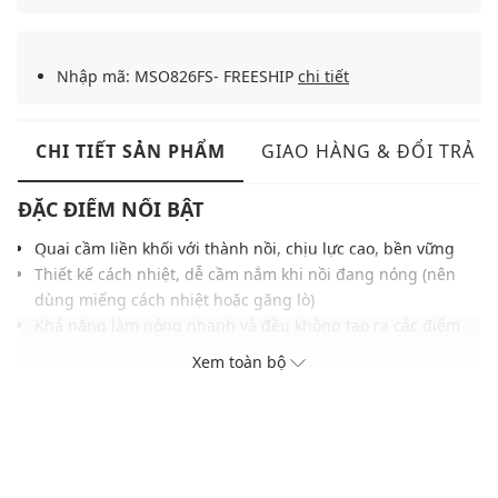
Nhập mã: MSO826FS- FREESHIP
chi tiết
CHI TIẾT SẢN PHẨM
GIAO HÀNG & ĐỔI TRẢ
ĐẶC ĐIỂM NỔI BẬT
Quai cầm liền khối với thành nồi, chịu lực cao, bền vững
Thiết kế cách nhiệt, dễ cầm nắm khi nồi đang nóng (nên
dùng miếng cách nhiệt hoặc găng lò)
Khả năng làm nóng nhanh và đều không tạo ra các điểm
nóng tập trung ở đáy nồi
Xem toàn bộ
Trang bị nắp kính chịu nhiệt có lỗ thoát hơi, giúp theo dõi
công việc nấu nướng dễ dàng
Gia nhiệt nhanh chóng với công nghệ thiết kế đáy chảo
TRI-PLY - Cấu trúc liên kết ba lớp
Phù hợp với các kỹ thuật nấu ăn hiện đại như ninh chậm,