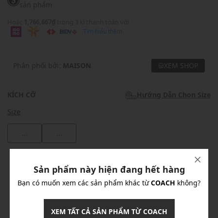
sản phẩm
Hoặc
1,766,667₫
trong 3 kì thanh toán với
Tìm hiểu thêm
Phân phối bởi:
MAISON
XEM SHOP
KÍCH CỠ
Hướng Dẫn Chọn Size
Size
...
...
Khuyến mãi
Sản phẩm này hiện đang hết hàng
Ưu Đãi 10% Cho Mọi Đơn Hàng
chi tiết
Bạn có muốn xem các sản phẩm khác từ
COACH
không?
XEM TẤT CẢ SẢN PHẨM TỪ COACH
Khuyến mãi