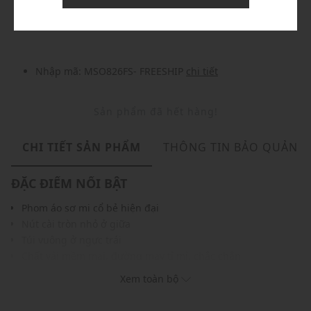
Nhập mã: MSOXINCHAO - Giảm ngay 10%
chi tiết
Nhập mã: MSO826FS- FREESHIP
chi tiết
Sản phẩm đã hết hàng!
CHI TIẾT SẢN PHẨM
THÔNG TIN BẢO QUẢN
ĐẶC ĐIỂM NỔI BẬT
Phom áo sơ mi cổ bẻ hiện đại
Nút cài tròn nhỏ ở giữa
Túi vuông ở ngực trái
Chất vải mềm mại, đường may tỉ mỉ, chắc chắn
Gam màu hiện đại dễ dàng phối với nhiều trang phục và
Xem toàn bộ
phụ kiện
THÔNG TIN SẢN PHẨM