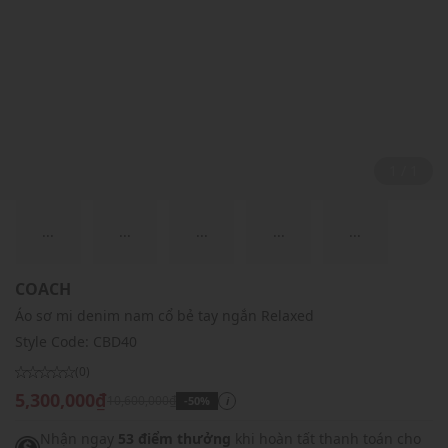
1 / 1
...
...
...
...
...
COACH
Áo sơ mi denim nam cổ bẻ tay ngắn Relaxed
Style Code:
CBD40
(0)
5,300,000₫
10,600,000₫
-50%
i
Nhận ngay
53 điểm thưởng
khi hoàn tất thanh toán cho