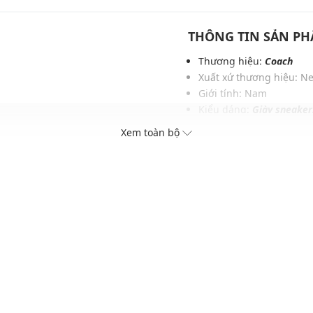
THÔNG TIN SẢN P
Thương hiệu:
Coach
Xuất xứ thương hiệu: N
Giới tính: Nam
Kiểu dáng:
Giày sneaker
hân
Màu sắc: White
Xem toàn bộ
Chất liệu: Leather and 
Lớp lót: Fabric
Đế: Rubber
Thoáng khí: Có lớp lót 
Thích hợp dùng trong các
Xu hướng theo mùa: Sử