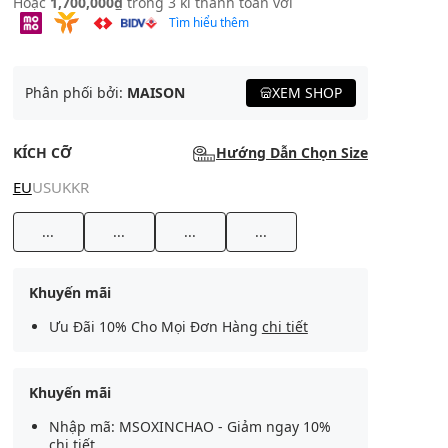
Hoặc
1,700,000₫
trong 3 kì thanh toán với
Tìm hiểu thêm
Phân phối bởi:
MAISON
XEM SHOP
KÍCH CỠ
Hướng Dẫn Chọn Size
EU
US
UK
KR
...
...
...
...
Khuyến mãi
Ưu Đãi 10% Cho Mọi Đơn Hàng
chi tiết
Khuyến mãi
Nhập mã: MSOXINCHAO - Giảm ngay 10%
chi tiết