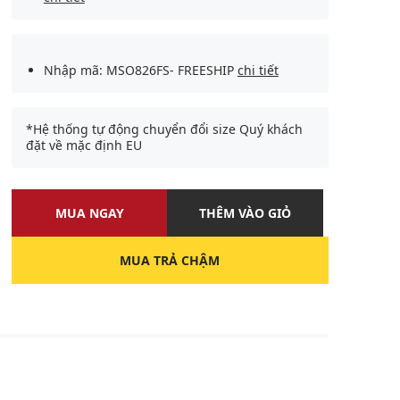
Nhập mã: MSO826FS- FREESHIP
chi tiết
*Hệ thống tự động chuyển đổi size Quý khách
đặt về mặc định EU
MUA NGAY
THÊM VÀO GIỎ
MUA TRẢ CHẬM
U