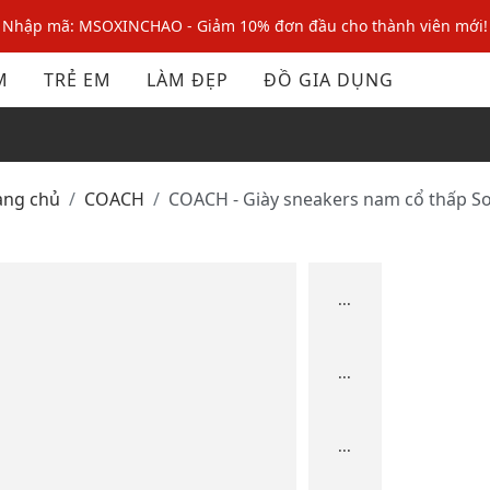
Nhập mã: MSOXINCHAO - Giảm 10% đơn đầu cho thành viên mới!
Nhập mã MSOPAY100: giảm ngay 10% khi thanh toán trực tuyến
M
TRẺ EM
LÀM ĐẸP
ĐỒ GIA DỤNG
Nhập mã: MSOXINCHAO - Giảm 10% đơn đầu cho thành viên mới!
rang chủ
COACH
COACH - Giày sneakers nam cổ thấp S
...
...
...