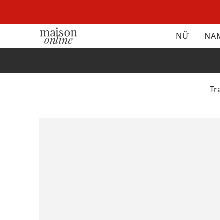
NỮ
NA
T