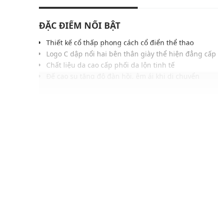
ĐẶC ĐIỂM NỔI BẬT
Thiết kế cổ thấp phong cách cổ điển thể thao
Logo C dập nổi hai bên thân giày thể hiện đẳng cấp
Chất liệu da cao cấp phối da lộn tinh tế
Đế cao su tăng độ đàn hồi, êm ái khi di chuyển
Lót trong mềm mại tạo sự thoải mái tối đa cho đôi c
Gam màu trung tính, dễ phối với mọi trang phục