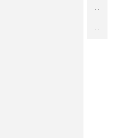
...
...