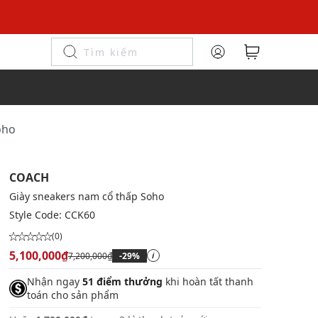
oho
COACH
Giày sneakers nam cổ thấp Soho
Style Code:
CCK60
(0)
5,100,000₫
7,200,000₫
-29%
i
Nhận ngay
51 điểm thưởng
khi hoàn tất thanh
toán cho sản phẩm