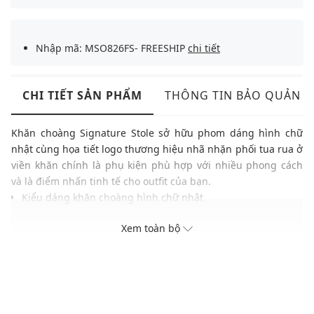
Nhập mã: MSO826FS- FREESHIP
chi tiết
CHI TIẾT SẢN PHẨM
THÔNG TIN BẢO QUẢN
Khăn choàng Signature Stole sở hữu phom dáng hình chữ
nhật cùng họa tiết logo thương hiệu nhã nhặn phối tua rua ở
viền khăn chính là phụ kiện phù hợp với nhiều phong cách
và là điểm nhấn tinh tế cho outfit của bạn.
Kiểu dáng khăn choàng hình chữ nhật
Họa tiết logo thương hiệu nhã nhặn
Xem toàn bộ
Phối tua rua ở viền khăn
Chất liệu mềm mại, đường may tỉ mỉ
Thương hiệu: Coach
Xuất xứ: New York