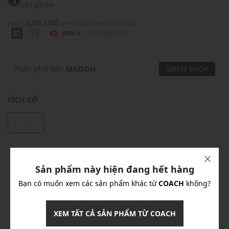
sản phẩm
Hoặc
2,233,333₫
trong 3 kì thanh toán với
Tìm hiểu thêm
Phân phối bởi:
MAISON
XEM SHOP
KÍCH CỠ
...
Khuyến mãi
Sản phẩm này hiện đang hết hàng
Ưu Đãi 10% Cho Mọi Đơn Hàng
chi tiết
Bạn có muốn xem các sản phẩm khác từ
COACH
không?
Khuyến mãi
XEM TẤT CẢ SẢN PHẨM TỪ COACH
Nhập mã: MSOXINCHAO - Giảm ngay 10%
chi tiết