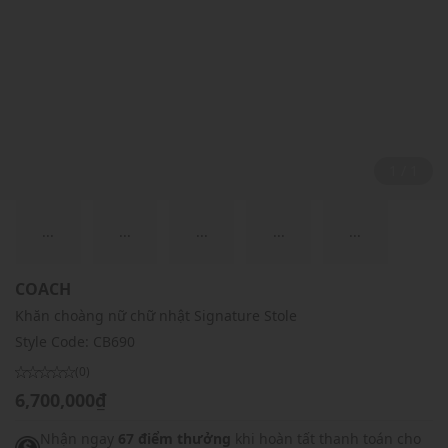
1 / 1
...
...
...
...
...
COACH
Khăn choàng nữ chữ nhật Signature Stole
Style Code:
CB690
(0)
6,700,000₫
Nhận ngay
67 điểm thưởng
khi hoàn tất thanh toán cho