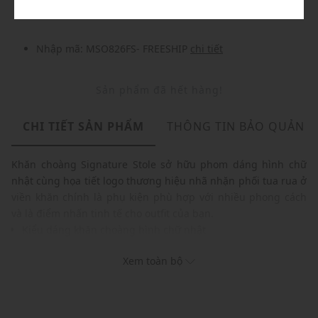
Nhập mã: MSO826FS- FREESHIP
chi tiết
Sản phẩm đã hết hàng!
CHI TIẾT SẢN PHẨM
THÔNG TIN BẢO QUẢN
Khăn choàng Signature Stole sở hữu phom dáng hình chữ
nhật cùng họa tiết logo thương hiệu nhã nhặn phối tua rua ở
viền khăn chính là phụ kiện phù hợp với nhiều phong cách
và là điểm nhấn tinh tế cho outfit của bạn.
Kiểu dáng khăn choàng hình chữ nhật
Họa tiết logo thương hiệu nhã nhặn
Xem toàn bộ
Phối tua rua ở viền khăn
Chất liệu mềm mại, đường may tỉ mỉ