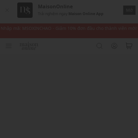
MaisonOnline
Nhập mã MSOPAY100: giảm ngay 10% khi thanh toán trực tuyến
Mở
Trải nghiệm ngay
Maison Online App
Nhập mã: MSOXINCHAO - Giảm 10% đơn đầu cho thành viên mới!
Nhập mã MSOPAY100: giảm ngay 10% khi thanh toán trực tuyến
Nhập mã: MSOXINCHAO - Giảm 10% đơn đầu cho thành viên mới!