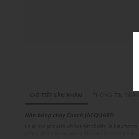
CHI TIẾT SẢN PHẨM
THÔNG TIN BẢO
Nón bóng chày
Coach
JACQUARD
Chiếc nón Jacquard với họa tiết cổ điển, là biểu tượng 
phong cách hiện đại. Mang đậm dấu ấn thương hiệu, i