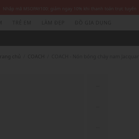
Nhập mã MSOPAY100: giảm ngay 10% khi thanh toán trực tuyến
Nhập mã: MSOXINCHAO - Giảm 10% đơn đầu cho thành viên mới!
M
TRẺ EM
LÀM ĐẸP
ĐỒ GIA DỤNG
Nhập mã MSOPAY100: giảm ngay 10% khi thanh toán trực tuyến
Nhập mã: MSOXINCHAO - Giảm 10% đơn đầu cho thành viên mới!
Trang chủ
COACH
COACH - Nón bóng chày nam Jacqua
...
...
...