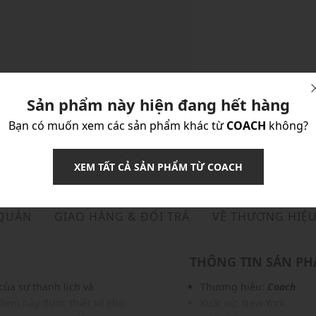
Sản phẩm này hiện đang hết hàng
Bạn có muốn xem các sản phẩm khác từ
COACH
không?
XEM TẤT CẢ SẢN PHẨM TỪ COACH
 QUẢN
GIAO HÀNG & ĐỔI TRẢ
VỀ THƯƠNG HIỆ
THÔNG TIN SẢN P
của sự thanh lịch và
Thương hiệu:
Coach
tem này được thiết kế cho
Xuất xứ: New York