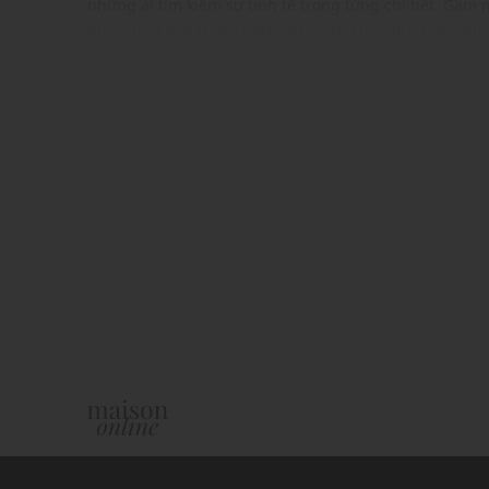
những ai tìm kiếm sự tinh tế trong từng chi tiết. Ga
phối cùng mọi trang phục, từ casual đến lịch lãm, giúp
phong cách cá nhân. Đây không chỉ là một phụ kiện th
nhấn hoàn hảo, khẳng định gu thẩm mỹ vượt trội.
ĐẶC ĐIỂM NỔI BẬT
Kiểu dáng nón bóng chày trẻ trung, thời trang
Chất vải cao cấp thoáng mát và co giãn tạo cảm giác
Webbing điều chỉnh kích thước ở phía sau
Gam màu hiện đại dễ dàng phối với nhiều trang phụ