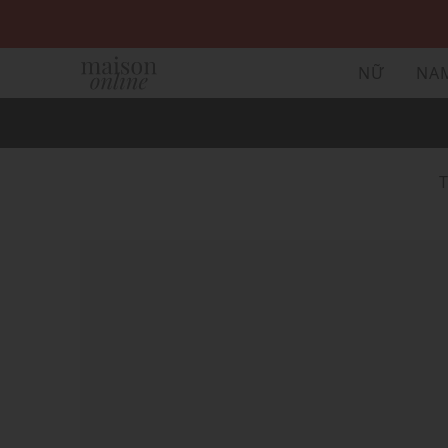
NỮ
NA