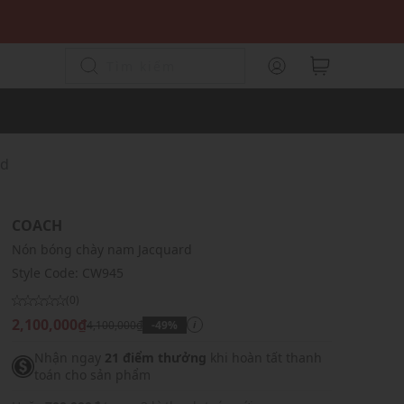
rd
COACH
Nón bóng chày nam Jacquard
Style Code:
CW945
(0)
2,100,000₫
4,100,000₫
-49%
i
Nhận ngay
21 điểm thưởng
khi hoàn tất thanh
toán cho sản phẩm