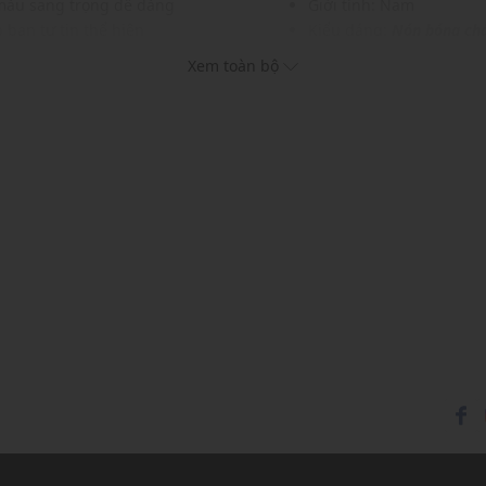
m màu sang trọng dễ dàng
Giới tính: Nam
 bạn tự tin thể hiện
Kiểu dáng:
Nón bóng ch
ời trang, mà còn là điểm
Màu sắc: Charcoal, Oak
Xem toàn bộ
Chất liệu: 71% recycled 
Lớp lót: 100% cotton
Hoạ tiết: Trơn một màu
Thích hợp mặc trong các d
Xu hướng theo mùa: Sử 
 thoải mái
c và phụ kiện khác