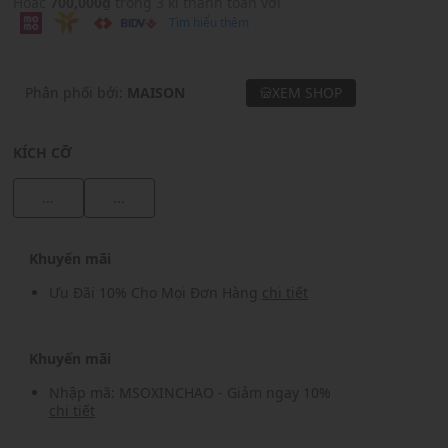
Hoặc
700,000₫
trong 3 kì thanh toán với
Tìm hiểu thêm
Phân phối bởi:
MAISON
XEM SHOP
KÍCH CỠ
...
...
Khuyến mãi
Ưu Đãi 10% Cho Mọi Đơn Hàng
chi tiết
Khuyến mãi
Nhập mã: MSOXINCHAO - Giảm ngay 10%
chi tiết