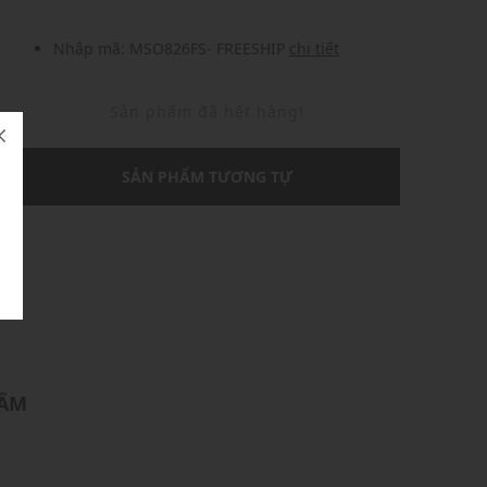
Nhập mã: MSO826FS- FREESHIP
chi tiết
Sản phẩm đã hết hàng!
SẢN PHẨM TƯƠNG TỰ
U
HẨM