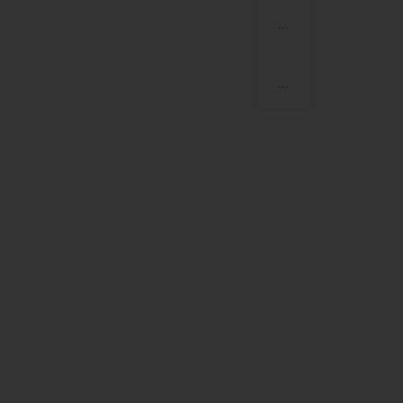
...
...