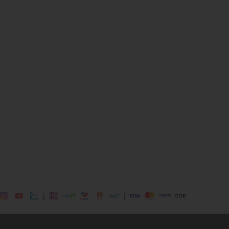
ày
polyester, 29% regenerative cotton
ịp: Đi chơi, đi làm,....
dụng được tất cả các mùa trong năm
|
|