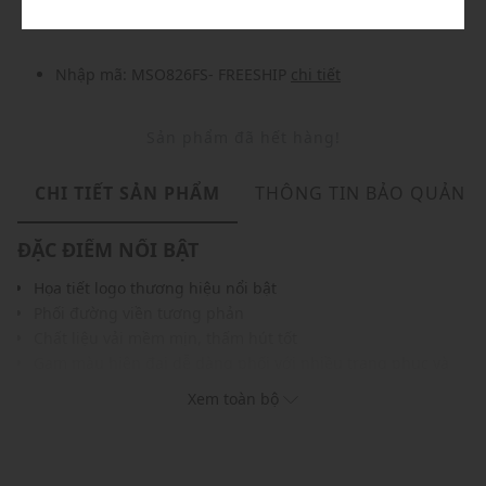
Nhập mã: MSO826FS- FREESHIP
chi tiết
Sản phẩm đã hết hàng!
CHI TIẾT SẢN PHẨM
THÔNG TIN BẢO QUẢN
ĐẶC ĐIỂM NỔI BẬT
Họa tiết logo thương hiệu nổi bật
Phối đường viền tương phản
Chất liệu vải mềm mịn, thấm hút tốt
Gam màu hiện đại dễ dàng phối với nhiều trang phục và
phụ kiện khác nhau
Xem toàn bộ
THÔNG TIN SẢN PHẨM
Thương hiệu:
Coach
Xuất xứ thương hiệu: New York