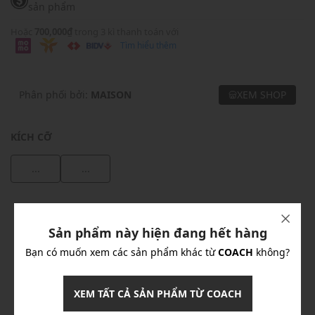
sản phẩm
Hoặc
700,000₫
trong 3 kì thanh toán với
Tìm hiểu thêm
Phân phối bởi:
MAISON
XEM SHOP
KÍCH CỠ
...
...
Khuyến mãi
Sản phẩm này hiện đang hết hàng
Ưu Đãi 10% Cho Mọi Đơn Hàng
chi tiết
Bạn có muốn xem các sản phẩm khác từ
COACH
không?
Khuyến mãi
XEM TẤT CẢ SẢN PHẨM TỪ COACH
Nhập mã: MSOXINCHAO - Giảm ngay 10%
chi tiết