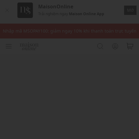
MaisonOnline
Mở
Trải nghiệm ngay
Maison Online App
Nhập mã: MSOXINCHAO - Giảm 10% đơn đầu cho thành viên mới!
Nhập mã MSOPAY100: giảm ngay 10% khi thanh toán trực tuyến
Nhập mã: MSOXINCHAO - Giảm 10% đơn đầu cho thành viên mới!
Nhập mã MSOPAY100: giảm ngay 10% khi thanh toán trực tuyến
Nhập mã: MSOXINCHAO - Giảm 10% đơn đầu cho thành viên mới!