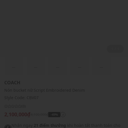
1 / 1
...
...
...
...
...
COACH
Nón bucket nữ Script Embroidered Denim
Style Code:
CBV07
(0)
2,100,000₫
4,100,000₫
-49%
i
Nhận ngay
21 điểm thưởng
khi hoàn tất thanh toán cho