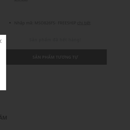
Nhập mã: MSO826FS- FREESHIP
chi tiết
Sản phẩm đã hết hàng!
SẢN PHẨM TƯƠNG TỰ
U
HẨM