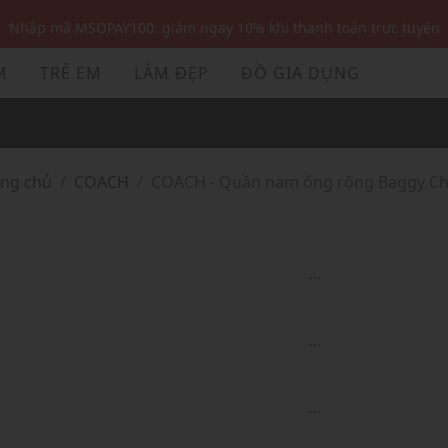
Nhập mã MSOPAY100: giảm ngay 10% khi thanh toán trực tuyến
Nhập mã: MSOXINCHAO - Giảm 10% đơn đầu cho thành viên mới!
M
TRẺ EM
LÀM ĐẸP
ĐỒ GIA DỤNG
Nhập mã MSOPAY100: giảm ngay 10% khi thanh toán trực tuyến
Nhập mã: MSOXINCHAO - Giảm 10% đơn đầu cho thành viên mới!
ang chủ
COACH
COACH - Quần nam ống rộng Baggy Ch
...
...
...