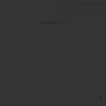
Xuất xứ thương hiệu: N
Giới tính: Nam
Kiểu dáng:
Quần ống rộ
Màu sắc: Khaki
Xem toàn bộ
Chất liệu: 100% Cotton
Hoạ tiết: Trơn một màu
Phom quần: Rộng, thoải
Thích hợp mặc trong các d
Xu hướng theo mùa: Sử 