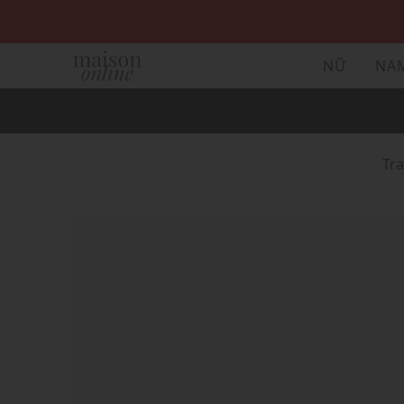
NỮ
NA
Tr