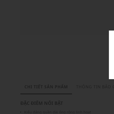
CHI TIẾT SẢN PHẨM
THÔNG TIN BẢO
ĐẶC ĐIỂM NỔI BẬT
Kiểu dáng quần dài ống rộng linh hoạt