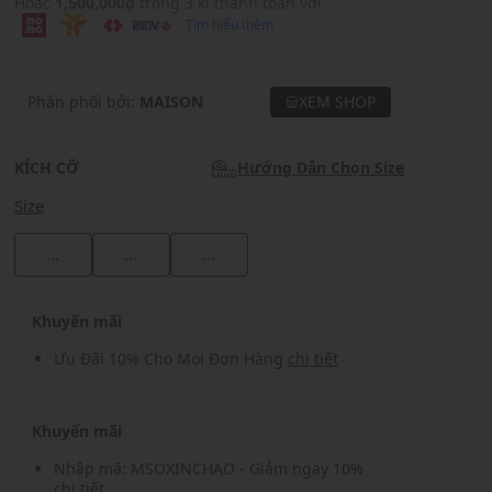
Hoặc
1,500,000₫
trong 3 kì thanh toán với
Tìm hiểu thêm
Phân phối bởi:
MAISON
XEM SHOP
KÍCH CỠ
Hướng Dẫn Chọn Size
Size
...
...
...
Khuyến mãi
Ưu Đãi 10% Cho Mọi Đơn Hàng
chi tiết
Khuyến mãi
Nhập mã: MSOXINCHAO - Giảm ngay 10%
chi tiết