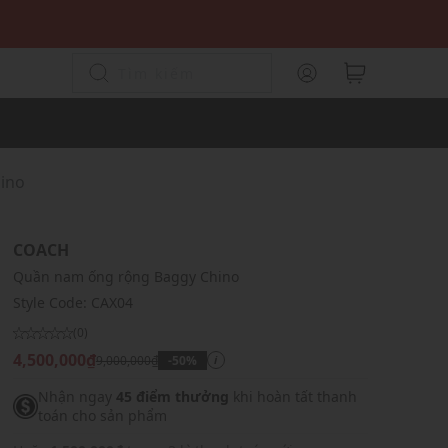
ino
COACH
Quần nam ống rộng Baggy Chino
Style Code:
CAX04
(0)
4,500,000₫
9,000,000₫
-50%
i
Nhận ngay
45 điểm thưởng
khi hoàn tất thanh
toán cho sản phẩm