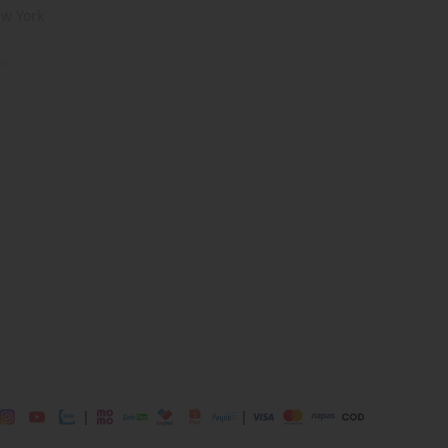
ew York
ng
 mái
ịp: Đi chơi, đi làm,....
dụng được tất cả các mùa trong năm
|
|