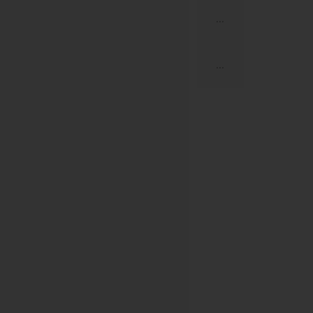
...
...