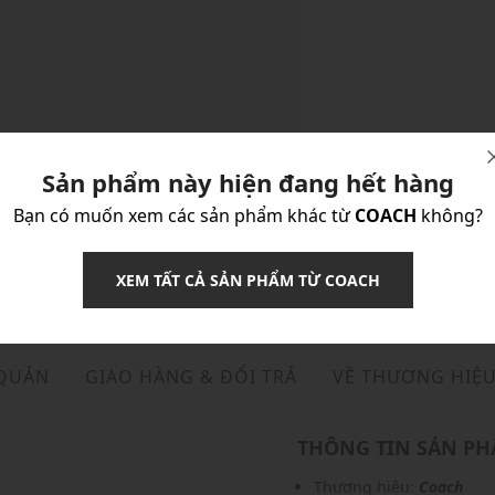
Sản phẩm này hiện đang hết hàng
Bạn có muốn xem các sản phẩm khác từ
COACH
không?
XEM TẤT CẢ SẢN PHẨM TỪ COACH
 QUẢN
GIAO HÀNG & ĐỔI TRẢ
VỀ THƯƠNG HIỆ
THÔNG TIN SẢN P
Thương hiệu:
Coach