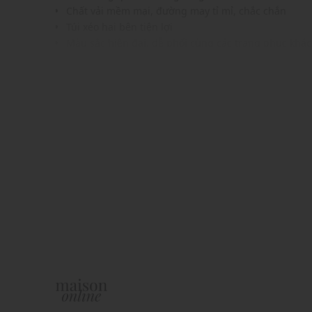
Chất vải mềm mại, đường may tỉ mỉ, chắc chắn
Túi xéo hai bên tiện lợi
Màu sắc hiện đại, dễ phối cùng các trang phục khác