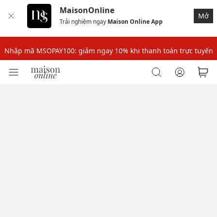
MaisonOnline
Mở
Trải nghiệm ngay
Maison Online App
Nhập mã: MSOXINCHAO - Giảm 10% đơn đầu cho thành viên mới!
Nhập mã MSOPAY100: giảm ngay 10% khi thanh toán trực tuyến
Nhập mã: MSOXINCHAO - Giảm 10% đơn đầu cho thành viên mới!
Nhập mã MSOPAY100: giảm ngay 10% khi thanh toán trực tuyến
Nhập mã: MSOXINCHAO - Giảm 10% đơn đầu cho thành viên mới!