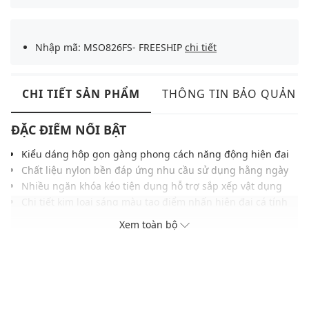
Nhập mã: MSO826FS- FREESHIP
chi tiết
CHI TIẾT SẢN PHẨM
THÔNG TIN BẢO QUẢN
ĐẶC ĐIỂM NỔI BẬT
Kiểu dáng hộp gọn gàng phong cách năng động hiện đại
Chất liệu nylon bền đáp ứng nhu cầu sử dụng hằng ngày
Nhiều ngăn khóa kéo tiện dụng hỗ trợ sắp xếp vật dụng
Chi tiết kim loại sáng màu tạo điểm nhấn hiện đại cá tính
Dây đeo điều chỉnh linh hoạt, phù hợp nhiều cách mang
Xem toàn bộ
Gam màu hiện đại, dễ phối cùng nhiều kiểu trang phục
Đậm chất đường phố hoàn thiện phong cách thời trang
THÔNG TIN SẢN PHẨM
Thương hiệu:
Coach