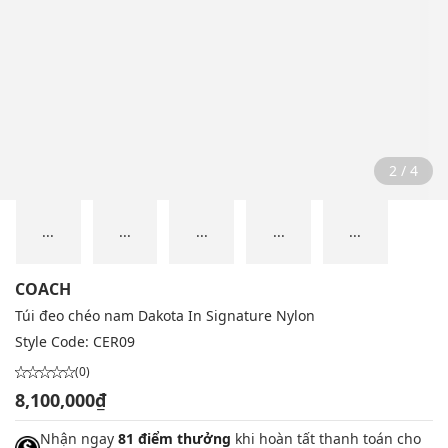
2 / 4
...
...
...
...
...
COACH
Túi đeo chéo nam Dakota In Signature Nylon
Style Code:
CER09
(0)
8,100,000₫
Nhận ngay
81 điểm thưởng
khi hoàn tất thanh toán cho