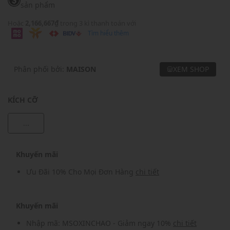
sản phẩm
Hoặc
2,166,667₫
trong 3 kì thanh toán với
Tìm hiểu thêm
Phân phối bởi:
MAISON
XEM SHOP
KÍCH CỠ
...
Khuyến mãi
Ưu Đãi 10% Cho Mọi Đơn Hàng
chi tiết
Khuyến mãi
Nhập mã: MSOXINCHAO - Giảm ngay 10%
chi tiết