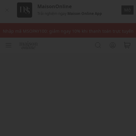
MaisonOnline
Mở
Trải nghiệm ngay
Maison Online App
Nhập mã: MSOXINCHAO - Giảm 10% đơn đầu cho thành viên mới!
Nhập mã MSOPAY100: giảm ngay 10% khi thanh toán trực tuyến
Nhập mã: MSOXINCHAO - Giảm 10% đơn đầu cho thành viên mới!
Nhập mã MSOPAY100: giảm ngay 10% khi thanh toán trực tuyến
Nhập mã: MSOXINCHAO - Giảm 10% đơn đầu cho thành viên mới!