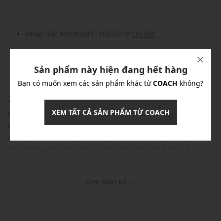
Nhập mã: MSO826FS- FREESHIP
chi tiết
Sản phẩm đã hết hàng!
Sản phẩm này hiện đang hết hàng
Bạn có muốn xem các sản phẩm khác từ
COACH
không?
CHI TIẾT SẢN PHẨM
THÔNG TIN BẢO QUẢN
XEM TẤT CẢ SẢN PHẨM TỪ COACH
Chiếc túi đeo chéo của Coach sẽ là món phụ kiện hoàn hảo
dành cho những quý ông yêu thích sự đẳng cấp và thời
thượng. Nổi bật với phom dáng chữ nhật tinh gọn cùng họa
tiết monogram sang trọng, mang đến một tổng thể hài hòa,
đây chắc chắn sẽ là sự lựa chọn đầy cá tính cho mọi tín đồ
thời trang.
Xem toàn bộ
Thương hiệu:
Coach
Xuất xứ thương hiệu: New York
Giới tính: Nam