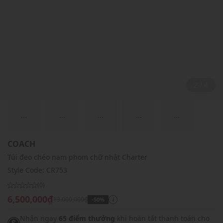
2 / 4
...
...
...
...
...
COACH
Túi đeo chéo nam phom chữ nhật Charter
Style Code:
CR753
(0)
6,500,000₫
13,000,000₫
-50%
i
Nhận ngay
65 điểm thưởng
khi hoàn tất thanh toán cho