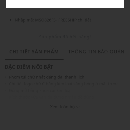
Nhập mã: MSO826FS- FREESHIP
chi tiết
Sản phẩm đã hết hàng!
CHI TIẾT SẢN PHẨM
THÔNG TIN BẢO QUẢN
ĐẶC ĐIỂM NỔI BẬT
Phom túi chữ nhật dáng dài thanh lịch
Chi tiết logo chữ C bằng kim loại sáng bóng ở mặt trước
Đóng mở bằng khoá cài kim loại
Kích thước vừa vặn để đựng nhiều đồ dùng
Logo được in trên thẻ treo
Xem toàn bộ
Gam màu hiện đại, dễ dàng phối với nhiều trang phục và
phụ kiện khác
THÔNG TIN SẢN PHẨM