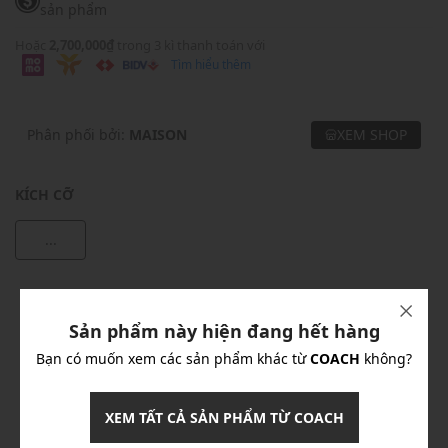
sản phẩm
Hoặc
2,700,000₫
trong 3 kì thanh toán với
Tìm hiểu thêm
Phân phối bởi:
MAISON
XEM SHOP
KÍCH CỠ
...
Khuyến mãi
Sản phẩm này hiện đang hết hàng
Ưu Đãi 10% Cho Mọi Đơn Hàng
chi tiết
Bạn có muốn xem các sản phẩm khác từ
COACH
không?
Khuyến mãi
XEM TẤT CẢ SẢN PHẨM TỪ COACH
Nhập mã: MSOXINCHAO - Giảm ngay 10%
chi tiết