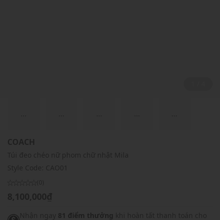
2 / 4
...
...
...
...
...
COACH
Túi đeo chéo nữ phom chữ nhật Mila
Style Code:
CAO01
(0)
8,100,000₫
Nhận ngay
81 điểm thưởng
khi hoàn tất thanh toán cho