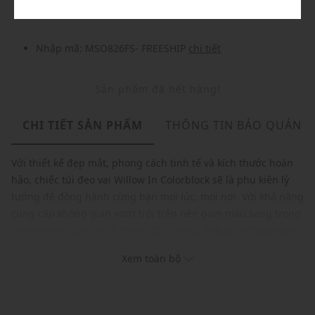
Nhập mã: MSO826FS- FREESHIP
chi tiết
Sản phẩm đã hết hàng!
CHI TIẾT SẢN PHẨM
THÔNG TIN BẢO QUẢN
Với thiết kế đẹp mắt, phong cách tinh tế và kích thước hoàn
hảo, chiếc túi đeo vai Willow In Colorblock sẽ là phụ kiện lý
tưởng để đồng hành cùng bạn mọi lúc, mọi nơi. Với khả năng
cung cấp không gian vượt trội trên nền gam màu sang trọng
cùng phom dáng hình thang đặc trưng, Willow In Colorblock
không chỉ giúp bạn chứa đựng mọi vật dụng cần thiết hàng
Xem toàn bộ
ngày mà còn giữ cho phong cách của bạn luôn thời thượng
và nổi bật.
Thương hiệu: COACH