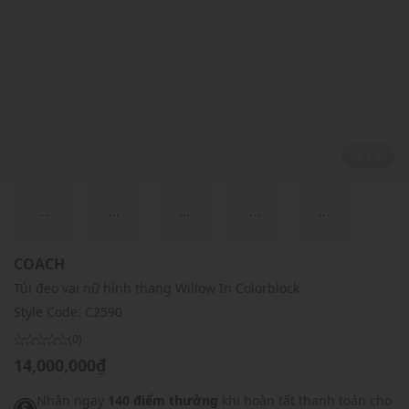
2 / 4
...
...
...
...
...
COACH
Túi đeo vai nữ hình thang Willow In Colorblock
Style Code:
C2590
(0)
14,000,000₫
Nhận ngay
140 điểm thưởng
khi hoàn tất thanh toán cho