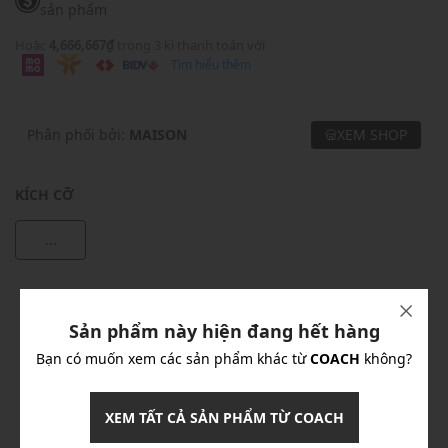
sản phẩm
Hoặc
4,666,667₫
trong 3 kì thanh toán với
Tìm hiểu thêm
Phân phối bởi:
MAISON
XEM SHOP
KÍCH CỠ
...
Khuyến mãi
Sản phẩm này hiện đang hết hàng
Ưu Đãi 10% Cho Mọi Đơn Hàng
chi tiết
Bạn có muốn xem các sản phẩm khác từ
COACH
không?
Khuyến mãi
XEM TẤT CẢ SẢN PHẨM TỪ COACH
Nhập mã: MSOXINCHAO - Giảm ngay 10%
chi tiết