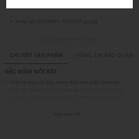
Nhập mã: MSO826FS- FREESHIP
chi tiết
Sản phẩm đã hết hàng!
CHI TIẾT SẢN PHẨM
THÔNG TIN BẢO QUẢN
ĐẶC ĐIỂM NỔI BẬT
Thiết kế hobo tối giản mang đậm tinh thần thành thị
Chất liệu da hạt tự nhiên cao cấp với bề mặt mềm mại
Kiểu dáng mềm rũ tạo cảm giác thanh thoát và tinh tế
Ngăn chứa rộng rãi cùng túi bấm tiện lợi phía bên trong
Khóa nam châm giúp đóng mở nhanh chóng và dễ dàng
Xem toàn bộ
Gam màu trung tính mang nét thanh lịch và thời thượng
Điểm nhấn là charm đan thủ công tạo dấu ấn vui nhộn
THÔNG TIN SẢN PHẨM