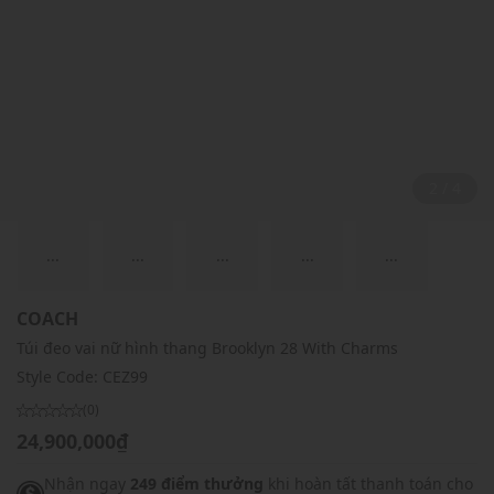
2 / 4
...
...
...
...
...
COACH
Túi đeo vai nữ hình thang Brooklyn 28 With Charms
Style Code:
CEZ99
(0)
24,900,000₫
Nhận ngay
249 điểm thưởng
khi hoàn tất thanh toán cho