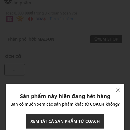
sản phẩm
Hoặc
8,300,000₫
trong 3 kì thanh toán với
Tìm hiểu thêm
Phân phối bởi:
MAISON
XEM SHOP
KÍCH CỠ
...
Khuyến mãi
Sản phẩm này hiện đang hết hàng
Ưu Đãi 10% Cho Mọi Đơn Hàng
chi tiết
Bạn có muốn xem các sản phẩm khác từ
COACH
không?
Khuyến mãi
XEM TẤT CẢ SẢN PHẨM TỪ COACH
Nhập mã: MSOXINCHAO - Giảm ngay 10%
chi tiết