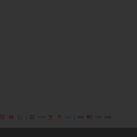
aupe, Brass/Black
eather
ên thẻ treo
a chìa khoá, điện thoại, ví tiền, các phụ kiện nhỏ
 dịp: Đi chơi, đi làm....
dụng được tất cả các mùa trong năm
|
|