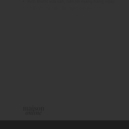
Kích thước vừa vặn, tiện lợi mang hàng ngày
Chất liệu da cao cấp, đường may tỉ mỉ
Gam màu hiện đại dễ dàng phối với nhiều trang phụ