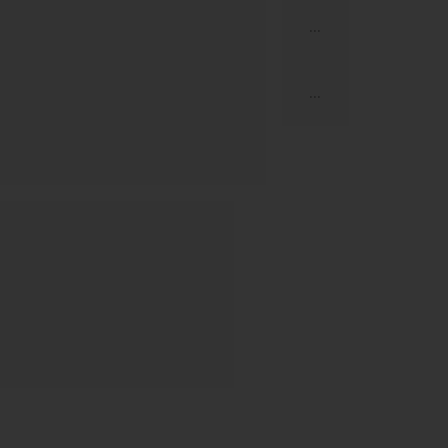
...
...