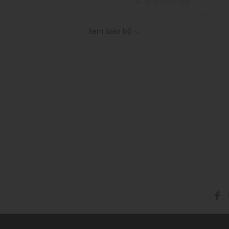
Giới tính: Nữ
Kiểu dáng:
Túi đeo vai
c và phụ kiện khác
Màu sắc: Black, White, T
Xem toàn bộ
Chất liệu: Glovetanned l
Logo: Chi tiết logo in tr
Sức chứa: Có thể đựng vừ
khác...
Thích hợp dùng trong các
Xu hướng theo mùa: Sử 