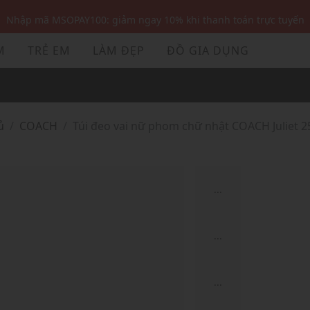
Nhập mã MSOPAY100: giảm ngay 10% khi thanh toán trực tuyến
Nhập mã: MSOXINCHAO - Giảm 10% đơn đầu cho thành viên mới!
M
TRẺ EM
LÀM ĐẸP
ĐỒ GIA DỤNG
Nhập mã MSOPAY100: giảm ngay 10% khi thanh toán trực tuyến
Nhập mã: MSOXINCHAO - Giảm 10% đơn đầu cho thành viên mới!
ủ
COACH
Túi đeo vai nữ phom chữ nhật COACH Juliet 2
...
...
...