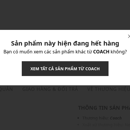
Sản phẩm này hiện đang hết hàng
Bạn có muốn xem các sản phẩm khác từ
COACH
không?
XEM TẤT CẢ SẢN PHẨM TỪ COACH
 QUẢN
GIAO HÀNG & ĐỔI TRẢ
VỀ THƯƠNG HIỆ
THÔNG TIN SẢN P
Thương hiệu:
Coach
Xuất xứ thương hiệu: N