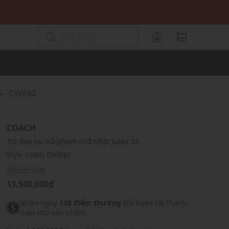
5 - CW640
COACH
Túi đeo vai nữ phom chữ nhật Juliet 25
Style Code:
CW640
(0)
13,500,000₫
Nhận ngay
135 điểm thưởng
khi hoàn tất thanh
toán cho sản phẩm