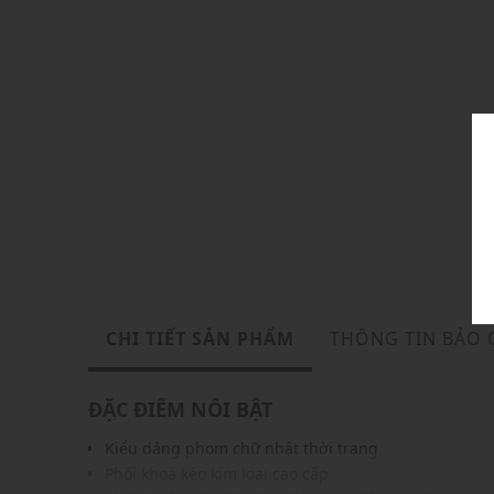
CHI TIẾT SẢN PHẨM
THÔNG TIN BẢO
ĐẶC ĐIỂM NỔI BẬT
Kiểu dáng phom chữ nhật thời trang
Phối khoá kéo kim loại cao cấp