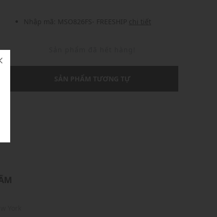
Nhập mã: MSO826FS- FREESHIP
chi tiết
Sản phẩm đã hết hàng!
SẢN PHẨM TƯƠNG TỰ
U
HẨM
ew York