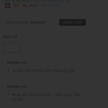
Hoặc
4,500,000₫
trong 3 kì thanh toán với
Tìm hiểu thêm
Phân phối bởi:
MAISON
XEM SHOP
KÍCH CỠ
...
Khuyến mãi
Ưu Đãi 10% Cho Mọi Đơn Hàng
chi tiết
Khuyến mãi
Nhập mã: MSOXINCHAO - Giảm ngay 10%
chi tiết