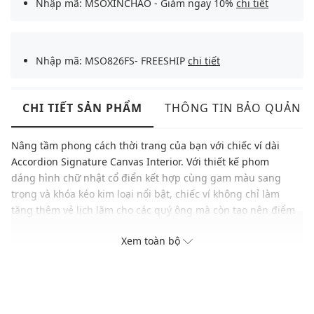
Nhập mã: MSOXINCHAO - Giảm ngay 10%
chi tiết
Nhập mã: MSO826FS- FREESHIP
chi tiết
CHI TIẾT SẢN PHẨM
THÔNG TIN BẢO QUẢN
Nâng tầm phong cách thời trang của bạn với chiếc ví dài
Accordion Signature Canvas Interior. Với thiết kế phom
dáng hình chữ nhật cổ điển kết hợp cùng gam màu sang
trọng và khóa kéo kim loại nổi bật, chiếc ví không chỉ làm
tăng thêm vẻ lịch lãm cho các quý ông mà còn tạo nên điểm
nhấn ấn tượng trong mọi set đồ.
Xem toàn bộ
Thương hiệu: Coach
Xuất xứ: New York
Giới tính: Nam
Kiểu dáng: Ví dáng dài