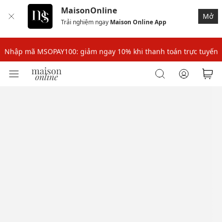
MaisonOnline
Mở
Trải nghiệm ngay
Maison Online App
Nhập mã: MSOXINCHAO - Giảm 10% đơn đầu cho thành viên mới!
Nhập mã MSOPAY100: giảm ngay 10% khi thanh toán trực tuyến
Nhập mã: MSOXINCHAO - Giảm 10% đơn đầu cho thành viên mới!
Nhập mã MSOPAY100: giảm ngay 10% khi thanh toán trực tuyến
Nhập mã: MSOXINCHAO - Giảm 10% đơn đầu cho thành viên mới!