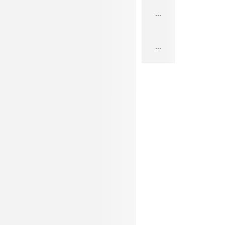
...
...