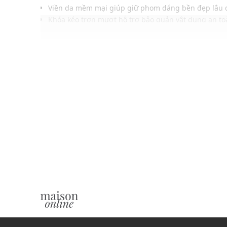
Viền da mềm mại giúp giữ phom dáng bền đẹp lâu 
Khóa kéo trơn mượt hỗ trợ bảo quản vật dụng an to
Ngăn chứa xếp nếp hỗ trợ sắp xếp đồ dùng gọn gà
Tông xanh denim trang nhã phù hợp nhiều phong 