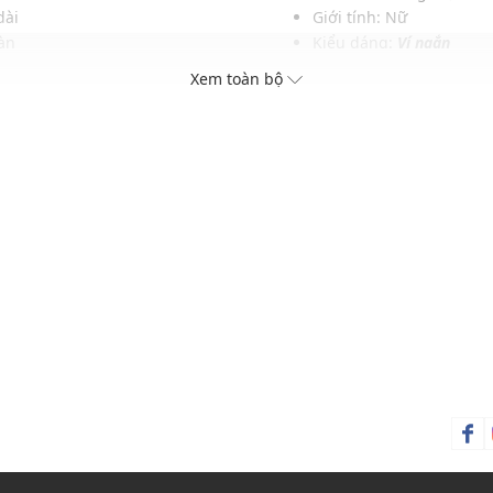
dài
Giới tính: Nữ
àn
Kiểu dáng:
Ví ngắn
ng
Màu sắc: Denim
Xem toàn bộ
cách
Chất liệu: Tbc
Sức chứa: Có thể đựng vừa
Thích hợp dùng trong các
Xu hướng theo mùa: Sử 