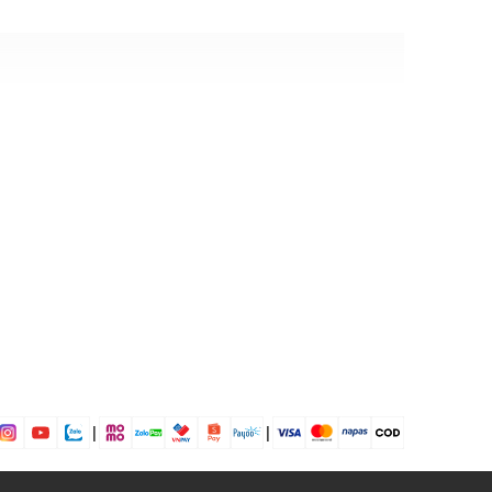
 các loại thẻ, tiền mặt,...
 dịp: Đi chơi, đi làm....
dụng được tất cả các mùa trong năm
|
|