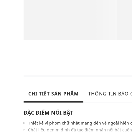
CHI TIẾT SẢN PHẨM
THÔNG TIN BẢO
ĐẶC ĐIỂM NỔI BẬT
Thiết kế ví phom chữ nhật mang đến vẻ ngoài hiện 
Chất liệu denim đính đá tạo điểm nhấn nổi bật cuốn