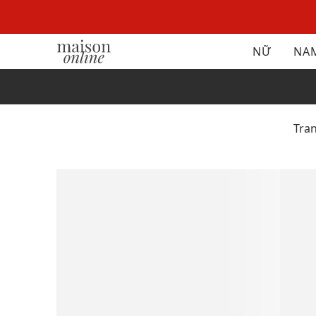
NỮ
NA
Tra