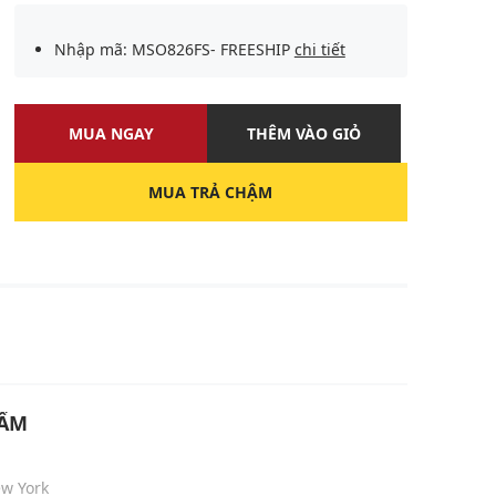
Nhập mã: MSO826FS- FREESHIP
chi tiết
MUA NGAY
THÊM VÀO GIỎ
MUA TRẢ CHẬM
U
HẨM
ew York