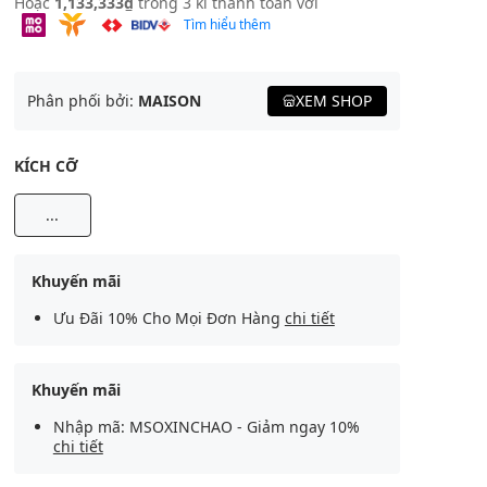
Hoặc
1,133,333₫
trong 3 kì thanh toán với
Tìm hiểu thêm
Phân phối bởi:
MAISON
XEM SHOP
KÍCH CỠ
...
Khuyến mãi
Ưu Đãi 10% Cho Mọi Đơn Hàng
chi tiết
Khuyến mãi
Nhập mã: MSOXINCHAO - Giảm ngay 10%
chi tiết