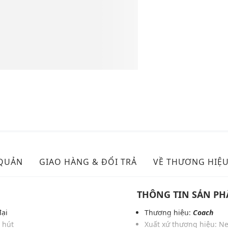
 QUẢN
GIAO HÀNG & ĐỔI TRẢ
VỀ THƯƠNG HIỆ
THÔNG TIN SẢN P
đại
Thương hiệu:
Coach
 hút
Xuất xứ thương hiệu: N