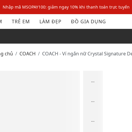
Nhập mã MSOPAY100: giảm ngay 10% khi thanh toán trực tuyến
Nhập mã: MSOXINCHAO - Giảm 10% đơn đầu cho thành viên mới!
M
TRẺ EM
LÀM ĐẸP
ĐỒ GIA DỤNG
Nhập mã MSOPAY100: giảm ngay 10% khi thanh toán trực tuyến
Nhập mã: MSOXINCHAO - Giảm 10% đơn đầu cho thành viên mới!
ng chủ
COACH
COACH - Ví ngắn nữ Crystal Signature 
...
...
...