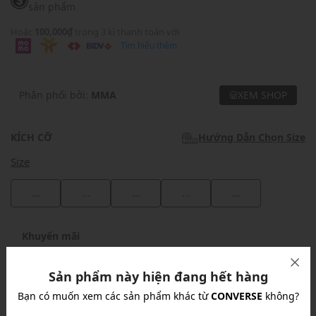
sản phẩm
Hoặc
100,000₫
trong 3 kì thanh toán với
Tìm hiểu thêm
Phân phối bởi:
MMA
XEM SHOP
KÍCH CỠ
Hướng Dẫn Chọn Size
Size
...
...
...
...
...
Khuyến mãi
Ưu Đãi 10% Cho Mọi Đơn Hàng
chi tiết
Sản phẩm này hiện đang hết hàng
Bạn có muốn xem các sản phẩm khác từ
CONVERSE
không?
Khuyến mãi