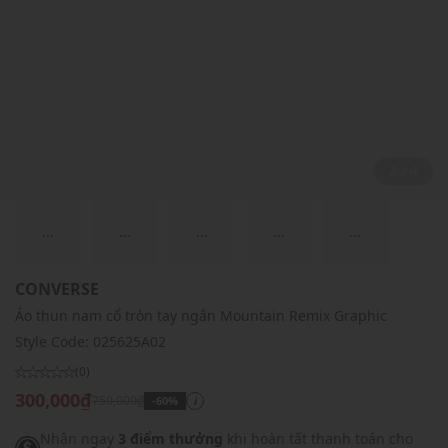
2 / 4
...
...
...
...
...
CONVERSE
Áo thun nam cổ tròn tay ngắn Mountain Remix Graphic
Style Code:
025625A02
(0)
300,000₫
750,000₫
-60%
i
Nhận ngay
3 điểm thưởng
khi hoàn tất thanh toán cho