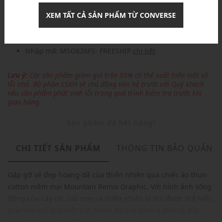
Nhập mã: MSOXINCHAO - Giảm ngay 10%
chi tiết
XEM TẤT CẢ SẢN PHẨM TỪ CONVERSE
Nhập mã: MSO826FS- FREESHIP
chi tiết
Lưu ý:
Các sản phẩm giảm giá trên 50% có thể xuất hiện một số
lỗi nhỏ. Bộ phận CSKH sẽ chủ động liên hệ trước với Quý khách
nếu sản phẩm phát sinh lỗi trong quá trình kiểm tra trước khi
giao hàng.
Sản phẩm đã hết hàng!
CHI TIẾT SẢN PHẨM
THÔNG TIN BẢO QUẢN
Gặp gỡ vẻ đẹp hoang dã của thiên nhiên qua chiếc áo thun
cotton mềm mại Mountain Remix Graphic. Với hình ảnh sống
động của cây cối, núi non và thiên nhiên kì thú được thể hiện
trọn vẹn chỉ qua một bức tranh đồ họa phong phú và đầy