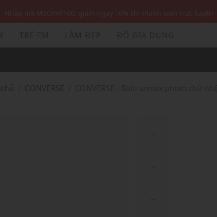
Nhập mã MSOPAY100: giảm ngay 10% khi thanh toán trực tuyến
Nhập mã: MSOXINCHAO - Giảm 10% đơn đầu cho thành viên mới!
M
TRẺ EM
LÀM ĐẸP
ĐỒ GIA DỤNG
Nhập mã MSOPAY100: giảm ngay 10% khi thanh toán trực tuyến
Nhập mã: MSOXINCHAO - Giảm 10% đơn đầu cho thành viên mới!
 chủ
CONVERSE
CONVERSE - Balo unisex phom chữ nhậ
...
...
...