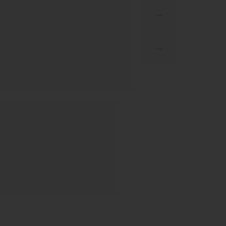
...
...