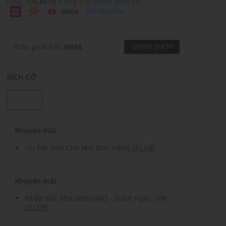
Hoặc
166,667₫
trong 3 kì thanh toán với
Tìm hiểu thêm
Phân phối bởi:
MMA
XEM SHOP
KÍCH CỠ
...
Khuyến mãi
Ưu Đãi 10% Cho Mọi Đơn Hàng
chi tiết
Khuyến mãi
Nhập mã: MSOXINCHAO - Giảm ngay 10%
chi tiết