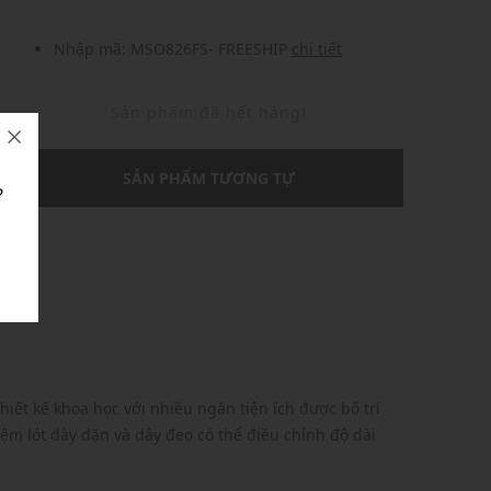
Nhập mã: MSO826FS- FREESHIP
chi tiết
Sản phẩm đã hết hàng!
SẢN PHẨM TƯƠNG TỰ
?
U
hiết kế khoa học với nhiều ngăn tiện ích được bố trí
ệm lót dày dặn và dây đeo có thể điều chỉnh độ dài