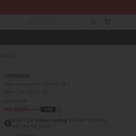
t Go 2
CONVERSE
Balo unisex phom chữ nhật Go 2
Style Code:
20533-A02
(0)
500,000₫
950,000₫
-47%
i
Nhận ngay
5 điểm thưởng
khi hoàn tất thanh
toán cho sản phẩm