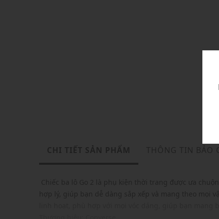
CHI TIẾT SẢN PHẨM
THÔNG TIN BẢO
Chiếc ba lô Go 2 là phụ kiện thời trang được ưa chuộng
hợp lý, giúp bạn dễ dàng sắp xếp và mang theo mọi vật
linh hoạt, phù hợp với mọi vóc dáng, giúp bạn mang b
Thương hiệu: Converse