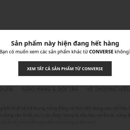
Sản phẩm này hiện đang hết hàng
Bạn có muốn xem các sản phẩm khác từ
CONVERSE
không
XEM TẤT CẢ SẢN PHẨM TỪ CONVERSE
 QUẢN
GIAO HÀNG & ĐỔI TRẢ
VỀ THƯƠNG HIỆ
 bởi thiết kế trẻ trung, năng động và tính tiện dụng cao. Sở hữu t
 dụng cần thiết, Go 2 còn được trang bị dây đeo vai êm ái, cùng đ
alo thoải mái suốt ngày dài mà không lo đau mỏi.