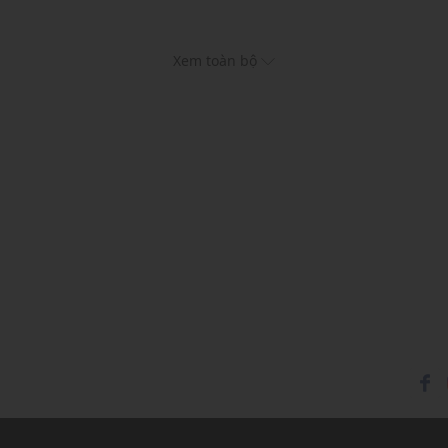
Xem toàn bộ
lợi
hục và phụ kiện khác
ong năm