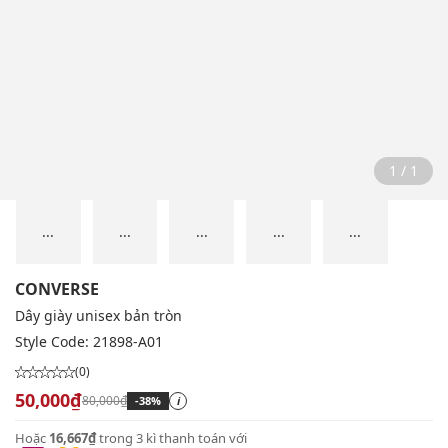
1 / 1
...
...
...
...
...
CONVERSE
Dây giày unisex bản tròn
Style Code:
21898-A01
(0)
50,000₫
80,000₫
-38%
i
Hoặc
16,667₫
trong 3 kì thanh toán với