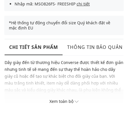
Nhập mã: MSO826FS- FREESHIP
chi tiết
*Hệ thống tự động chuyển đổi size Quý khách đặt về
mặc định EU
CHI TIẾT SẢN PHẨM
THÔNG TIN BẢO QUẢN
Dây giày đến từ thương hiệu Converse được thiết kế đơn giản
nhưng tinh tế sẽ mang đến sự thay thế hoàn hảo cho dây
giày cũ hoặc để tạo sự khác biệt cho đôi giày của bạn. Với
màu trắng tinh khiết, item này dễ dàng phối hợp với nhiều
màu sắc và kiểu dáng giày khác nhau, là phụ kiện không thể
thiếu để nâng cấp hoặc làm mới đôi giày, mang lại sự mới mẻ
Xem toàn bộ
và cá tính cho phong cách thường ngày.
Thương hiệu: Converse
Xuất xứ: Mỹ