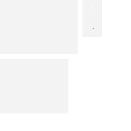
...
...