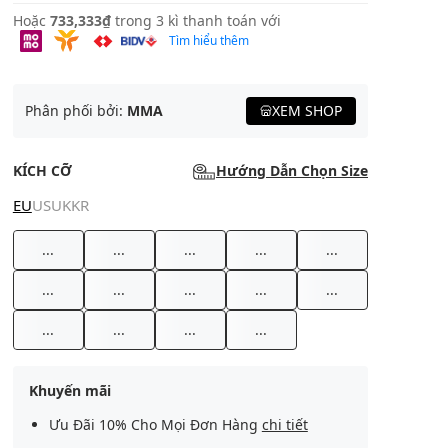
Hoặc
733,333₫
trong 3 kì thanh toán với
Tìm hiểu thêm
Phân phối bởi:
MMA
XEM SHOP
KÍCH CỠ
Hướng Dẫn Chọn Size
EU
US
UK
KR
...
...
...
...
...
...
...
...
...
...
...
...
...
...
Khuyến mãi
Ưu Đãi 10% Cho Mọi Đơn Hàng
chi tiết