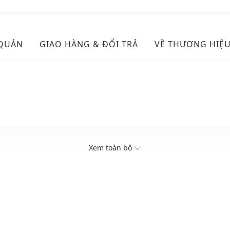
 QUẢN
GIAO HÀNG & ĐỔI TRẢ
VỀ THƯƠNG HIỆ
Xem toàn bộ
hoáng
hục và phụ kiện