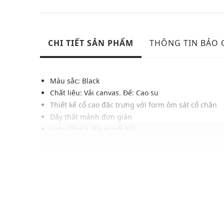
CHI TIẾT SẢN PHẨM
THÔNG TIN BẢO
Màu sắc: Black
Chất liệu: Vải canvas. Đế: Cao su
Thiết kế cổ cao đặc trưng với form ôm sát cổ chân
Dây thắt mảnh đơn giản
Logo Chuck 70s in nổi bật
Tem gót màu đen được thiết kế riêng cho dòng này
Hai khoen tròn nhỏ ở bên hông giúp chân thông t
Phối đường viền foxing đen nổi bật ở đế
Đế cao su bền chắc, có độ bám và ma sát cao
Đệm Ortholite cho cảm giác thoải mái cả ngày
Gam màu hiện đại, dễ dàng phối với nhiều trang p
Xuất xứ thương hiệu: Mỹ