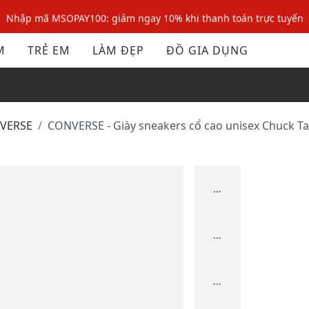
Nhập mã MSOPAY100: giảm ngay 10% khi thanh toán trực tuyến
Nhập mã: MSOXINCHAO - Giảm 10% đơn đầu cho thành viên mới!
M
TRẺ EM
LÀM ĐẸP
ĐỒ GIA DỤNG
Nhập mã MSOPAY100: giảm ngay 10% khi thanh toán trực tuyến
Nhập mã: MSOXINCHAO - Giảm 10% đơn đầu cho thành viên mới!
NVERSE
CONVERSE - Giày sneakers cổ cao unisex Chuck Tay
...
...
...