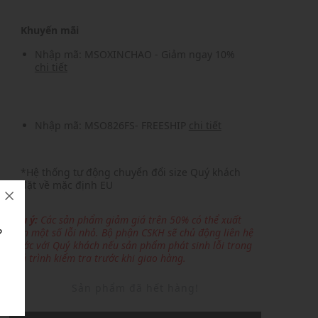
Khuyến mãi
Nhập mã: MSOXINCHAO - Giảm ngay 10%
chi tiết
Nhập mã: MSO826FS- FREESHIP
chi tiết
*Hệ thống tự động chuyển đổi size Quý khách
đặt về mặc định EU
Lưu ý:
Các sản phẩm giảm giá trên 50% có thể xuất
?
hiện một số lỗi nhỏ. Bộ phận CSKH sẽ chủ động liên hệ
trước với Quý khách nếu sản phẩm phát sinh lỗi trong
quá trình kiểm tra trước khi giao hàng.
Sản phẩm đã hết hàng!