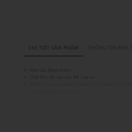
CHI TIẾT SẢN PHẨM
THÔNG TIN BẢO
Màu sắc: Black Mono
Chất liệu: Da cao cấp. Đế: Cao su
Thiết kế giày sneakers cổ thấp năng động, linh hoạ
Dây thắt mảnh đơn giản
Logo thương hiệu được thiết kế cùng tone màu với 
Hai khoen tròn nhỏ tăng cường luồng không khí, g
Đế cao su bền chắc, có độ bám và ma sát cao
Đệm Ortholite cho cảm giác thoải mái cả ngày
Gam màu hiện đại, dễ dàng phối với nhiều trang p