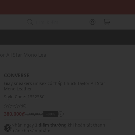
or All Star Mono Lea
CONVERSE
Giày sneakers unisex cổ thấp Chuck Taylor All Star
Mono Leather
Style Code:
135253C
(0)
380,000₫
1,900,000₫
-80%
i
Nhận ngay
3 điểm thưởng
khi hoàn tất thanh
toán cho sản phẩm