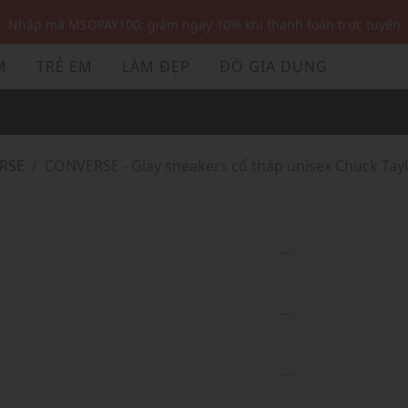
Nhập mã MSOPAY100: giảm ngay 10% khi thanh toán trực tuyến
Nhập mã: MSOXINCHAO - Giảm 10% đơn đầu cho thành viên mới!
M
TRẺ EM
LÀM ĐẸP
ĐỒ GIA DỤNG
Nhập mã MSOPAY100: giảm ngay 10% khi thanh toán trực tuyến
Nhập mã: MSOXINCHAO - Giảm 10% đơn đầu cho thành viên mới!
RSE
CONVERSE - Giày sneakers cổ thấp unisex Chuck Tayl
...
...
...