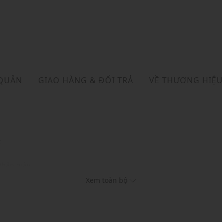
 QUẢN
GIAO HÀNG & ĐỔI TRẢ
VỀ THƯƠNG HIỆ
t
thân giày
iúp chân thông thoáng
Xem toàn bộ
hục và phụ kiện