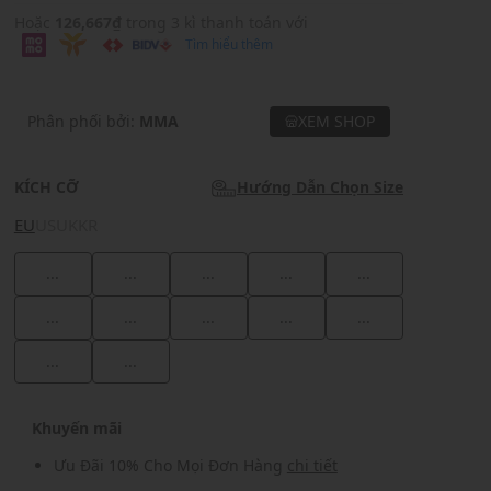
Hoặc
126,667₫
trong 3 kì thanh toán với
Tìm hiểu thêm
Phân phối bởi:
MMA
XEM SHOP
KÍCH CỠ
Hướng Dẫn Chọn Size
EU
US
UK
KR
...
...
...
...
...
...
...
...
...
...
...
...
Khuyến mãi
Ưu Đãi 10% Cho Mọi Đơn Hàng
chi tiết