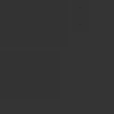
...
...