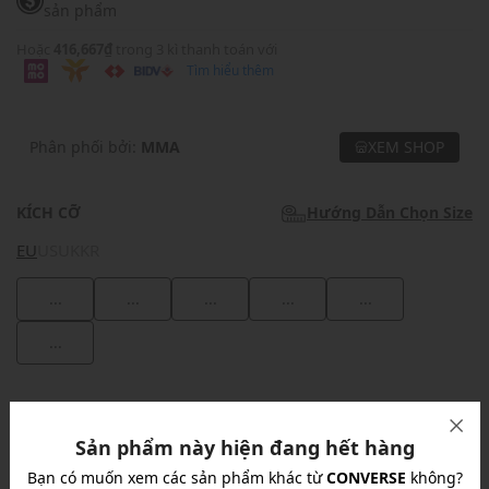
sản phẩm
Hoặc
416,667₫
trong 3 kì thanh toán với
Tìm hiểu thêm
Phân phối bởi:
MMA
XEM SHOP
KÍCH CỠ
Hướng Dẫn Chọn Size
EU
US
UK
KR
...
...
...
...
...
...
Khuyến mãi
Sản phẩm này hiện đang hết hàng
Ưu Đãi 10% Cho Mọi Đơn Hàng
chi tiết
Bạn có muốn xem các sản phẩm khác từ
CONVERSE
không?