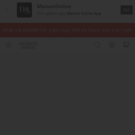
MaisonOnline
Mở
Trải nghiệm ngay
Maison Online App
Nhập mã: MSOXINCHAO - Giảm 10% đơn đầu cho thành viên mới!
Nhập mã MSOPAY100: giảm ngay 10% khi thanh toán trực tuyến
Nhập mã: MSOXINCHAO - Giảm 10% đơn đầu cho thành viên mới!
Nhập mã MSOPAY100: giảm ngay 10% khi thanh toán trực tuyến
Nhập mã: MSOXINCHAO - Giảm 10% đơn đầu cho thành viên mới!