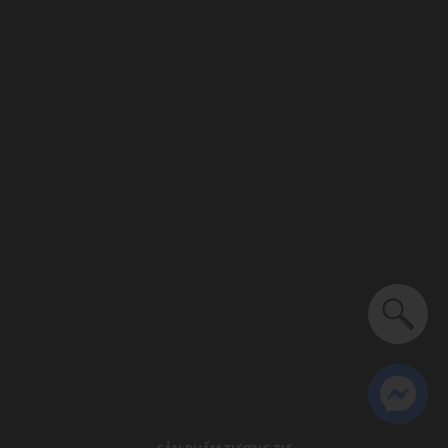
Thích hợp dùng trong các dịp: Đi làm, đi chơi,...
Xu hướng theo mùa: Sử dụng được tất cả các mùa trong
năm