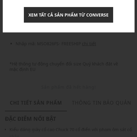
Khuyến mãi
XEM TẤT CẢ SẢN PHẨM TỪ CONVERSE
Nhập mã: MSOXINCHAO - Giảm ngay 10%
chi tiết
Nhập mã: MSO826FS- FREESHIP
chi tiết
*Hệ thống tự động chuyển đổi size Quý khách đặt về
mặc định EU
Sản phẩm đã hết hàng!
CHI TIẾT SẢN PHẨM
THÔNG TIN BẢO QUẢN
ĐẶC ĐIỂM NỔI BẬT
Kiểu dáng giày cổ cao Chuck 70 cổ điển với phom ôm sát cổ
chân