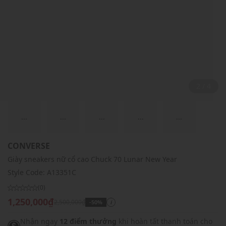
2 / 4
...
...
...
...
...
CONVERSE
Giày sneakers nữ cổ cao Chuck 70 Lunar New Year
Style Code:
A13351C
(0)
1,250,000₫
2,500,000₫
-50%
i
Nhận ngay
12 điểm thưởng
khi hoàn tất thanh toán cho