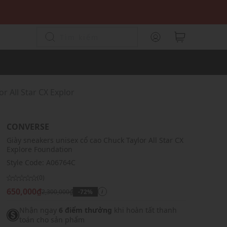
r All Star CX Explor
CONVERSE
Giày sneakers unisex cổ cao Chuck Taylor All Star CX
Explore Foundation
Style Code:
A06764C
(0)
650,000₫
2,300,000₫
-72%
i
Nhận ngay
6 điểm thưởng
khi hoàn tất thanh
toán cho sản phẩm