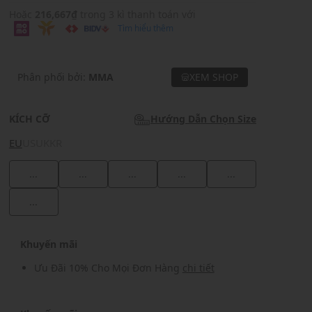
Hoặc
216,667₫
trong 3 kì thanh toán với
Tìm hiểu thêm
Phân phối bởi:
MMA
XEM SHOP
KÍCH CỠ
Hướng Dẫn Chọn Size
EU
US
UK
KR
...
...
...
...
...
...
Khuyến mãi
Ưu Đãi 10% Cho Mọi Đơn Hàng
chi tiết