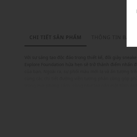
CHI TIẾT SẢN PHẨM
THÔNG TIN BẢO
Với sự sáng tạo độc đáo trong thiết kế, đôi giày sneake
Explore Foundation hứa hẹn sẽ trở thành điểm nhấn đ
của bạn. Ngoài ra, sự phối màu mới lạ và ấn tượng t
cùng các chi tiết đường viền tương phản cũng góp ph
trong mọi phong cách, cũng như tạo nên một hình ảnh
mắt với những người yêu thích thời trang.