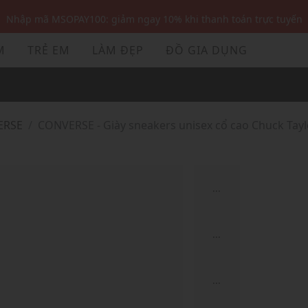
Nhập mã MSOPAY100: giảm ngay 10% khi thanh toán trực tuyến
Nhập mã: MSOXINCHAO - Giảm 10% đơn đầu cho thành viên mới!
M
TRẺ EM
LÀM ĐẸP
ĐỒ GIA DỤNG
Nhập mã MSOPAY100: giảm ngay 10% khi thanh toán trực tuyến
Nhập mã: MSOXINCHAO - Giảm 10% đơn đầu cho thành viên mới!
ERSE
CONVERSE - Giày sneakers unisex cổ cao Chuck Taylo
...
...
...