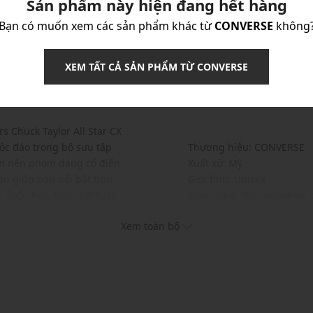
Sản phẩm này hiện đang hết hàng
Bạn có muốn xem các sản phẩm khác từ
CONVERSE
không
XEM TẤT CẢ SẢN PHẨM TỪ CONVERSE
 QUẢN
GIAO HÀNG & ĐỔI TRẢ
VỀ THƯƠNG HIỆ
rs Chuck Taylor All Star CX
ộc đáo trong bộ sưu tập
Thương hiệu: CONVERSE
rên nền phom dáng cổ điển
Xuất xứ: Mỹ
ần giúp bạn nổi bật hơn
Giới tính: Unisex
 cuốn hút, không thể rời
Kiểu dáng: Giày sneakers 
Màu sắc: Blue
Xem toàn bộ
Chất liệu: Canvas
Đế: Rubber
Thiết kế:
Kiểu dáng giày cổ cao đ
Logo Chuck được trang t
Thiết kế đường viền chỉ