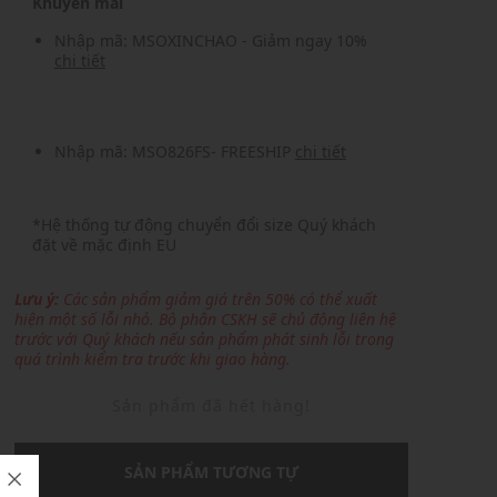
Khuyến mãi
Nhập mã: MSOXINCHAO - Giảm ngay 10%
chi tiết
Nhập mã: MSO826FS- FREESHIP
chi tiết
*Hệ thống tự động chuyển đổi size Quý khách
đặt về mặc định EU
Lưu ý:
Các sản phẩm giảm giá trên 50% có thể xuất
hiện một số lỗi nhỏ. Bộ phận CSKH sẽ chủ động liên hệ
trước với Quý khách nếu sản phẩm phát sinh lỗi trong
quá trình kiểm tra trước khi giao hàng.
Sản phẩm đã hết hàng!
SẢN PHẨM TƯƠNG TỰ