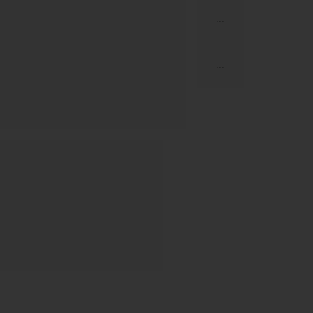
...
...