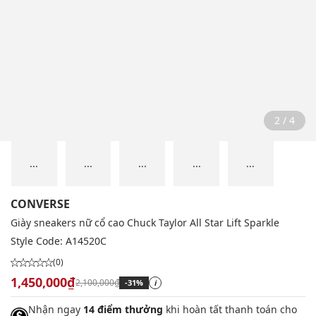
2 / 4
...
...
...
...
...
CONVERSE
Giày sneakers nữ cổ cao Chuck Taylor All Star Lift Sparkle
Style Code:
A14520C
(0)
1,450,000₫
2,100,000₫
-31%
i
Nhận ngay
14 điểm thưởng
khi hoàn tất thanh toán cho