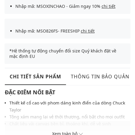
Nhập mã: MSOXINCHAO - Giảm ngay 10%
chi tiết
Nhập mã: MSO826FS- FREESHIP
chi tiết
*Hệ thống tự động chuyển đổi size Quý khách đặt về
mặc định EU
CHI TIẾT SẢN PHẨM
THÔNG TIN BẢO QUẢN
ĐẶC ĐIỂM NỔI BẬT
Thiết kế cổ cao với phom dáng kinh điển của dòng Chuck
Taylor
Tông xám mang lại vẻ thời thượng, nổi bật cho mọi outfit
Chất liệu vải canvas bền bỉ, thoáng khí, dễ vệ sinh
Đế cao su nhẹ giúp tôn dáng, êm ái khi di chuyển
Xem toàn bộ