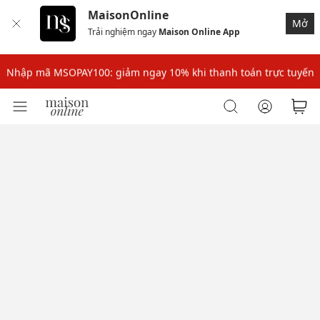
MaisonOnline
Mở
Trải nghiệm ngay
Maison Online App
Nhập mã: MSOXINCHAO - Giảm 10% đơn đầu cho thành viên mới!
Nhập mã MSOPAY100: giảm ngay 10% khi thanh toán trực tuyến
Nhập mã: MSOXINCHAO - Giảm 10% đơn đầu cho thành viên mới!
Nhập mã MSOPAY100: giảm ngay 10% khi thanh toán trực tuyến
Nhập mã: MSOXINCHAO - Giảm 10% đơn đầu cho thành viên mới!