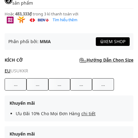
sản phẩm
Hoặc
483,333₫
trong 3 kì thanh toán với
Tìm hiểu thêm
Phân phối bởi:
MMA
XEM SHOP
KÍCH CỠ
Hướng Dẫn Chọn Size
EU
US
UK
KR
...
...
...
...
...
Khuyến mãi
Ưu Đãi 10% Cho Mọi Đơn Hàng
chi tiết
Khuyến mãi