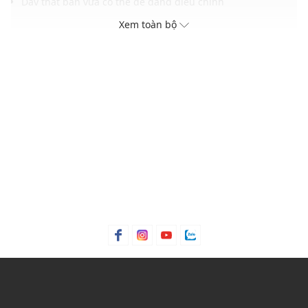
Dây thắt bản vừa có thể dễ dàng điều chỉnh
Đệm lót êm ái, tạo sự thoải mái và hỗ trợ di chuyển linh
Xem toàn bộ
hoạt
Gam màu hiện đại, dễ dàng phối với nhiều trang phục và
phụ kiện
THÔNG TIN SẢN PHẨM
Thương hiệu:
Converse
Xuất xứ thương hiệu: Mỹ
Giới tính: Unisex
Kiểu dáng:
Giày sneakers cổ thấp
Màu sắc: White
Chất liệu: Canvas
Thoáng khí: Có lớp lót thoáng khí
Thích hợp dùng trong các dịp: Đi làm, đi chơi,...
Xu hướng theo mùa: Sử dụng được tất cả các mùa trong
năm