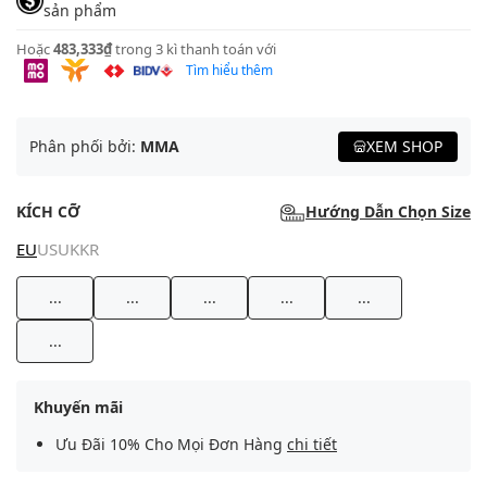
sản phẩm
Hoặc
483,333₫
trong 3 kì thanh toán với
Tìm hiểu thêm
Phân phối bởi:
MMA
XEM SHOP
KÍCH CỠ
Hướng Dẫn Chọn Size
EU
US
UK
KR
...
...
...
...
...
...
Khuyến mãi
Ưu Đãi 10% Cho Mọi Đơn Hàng
chi tiết