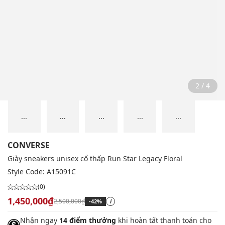
2 / 4
...
...
...
...
...
CONVERSE
Giày sneakers unisex cổ thấp Run Star Legacy Floral
Style Code:
A15091C
(0)
1,450,000₫
2,500,000₫
-42%
i
Nhận ngay
14 điểm thưởng
khi hoàn tất thanh toán cho