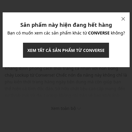
Nhập mã: MSO826FS- FREESHIP
chi tiết
Sản phẩm này hiện đang hết hàng
Bạn có muốn xem các sản phẩm khác từ
CONVERSE
không?
Sản phẩm đã hết hàng!
XEM TẤT CẢ SẢN PHẨM TỪ CONVERSE
CHI TIẾT SẢN PHẨM
THÔNG TIN BẢO QUẢN
Khẳng định phong cách thời trang cá nhân với nón bóng
chày Lockup từ Converse! Chiếc nón đa năng này không chỉ là
phụ kiện thời trang hàng ngày tiện dụng mà còn giúp bạn
thể hiện cá tính độc đáo. Sở hữu chất liệu cao cấp mang đến
sự thoải mái tối đa, Lockup không chỉ bảo vệ bạn khỏi ánh
nắng và thời tiết xấu mà còn là điểm nhấn hoàn hảo cho
Xem toàn bộ
phong cách trẻ trung, năng động của bạn.
Thương hiệu: Converse
Xuất xứ: Mỹ