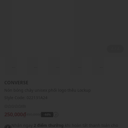
4 / 4
...
...
...
...
...
CONVERSE
Nón bóng chày unisex phối logo thêu Lockup
Style Code:
022131A24
(0)
250,000₫
450,000₫
-44%
i
Nhận ngay
2 điểm thưởng
khi hoàn tất thanh toán cho