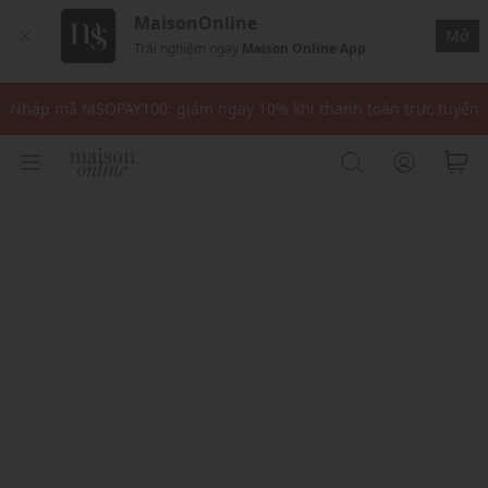
MaisonOnline
Mở
Trải nghiệm ngay
Maison Online App
Nhập mã: MSOXINCHAO - Giảm 10% đơn đầu cho thành viên mới!
Nhập mã MSOPAY100: giảm ngay 10% khi thanh toán trực tuyến
Nhập mã: MSOXINCHAO - Giảm 10% đơn đầu cho thành viên mới!
Nhập mã MSOPAY100: giảm ngay 10% khi thanh toán trực tuyến
Nhập mã: MSOXINCHAO - Giảm 10% đơn đầu cho thành viên mới!