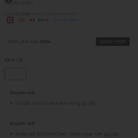
sản phẩm
Hoặc
83,333₫
trong 3 kì thanh toán với
Tìm hiểu thêm
Phân phối bởi:
MMA
XEM SHOP
KÍCH CỠ
...
Khuyến mãi
Ưu Đãi 10% Cho Mọi Đơn Hàng
chi tiết
Khuyến mãi
Nhập mã: MSOXINCHAO - Giảm ngay 10%
chi tiết