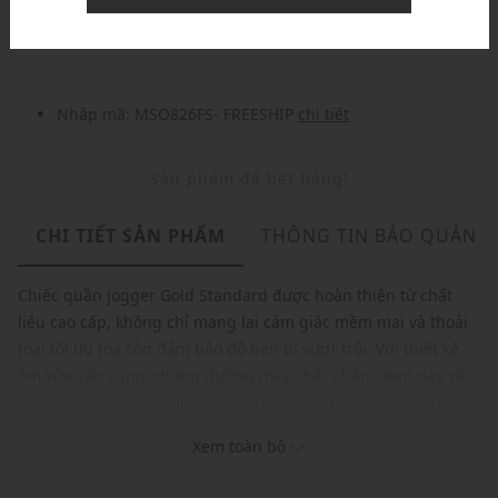
Nhập mã: MSOXINCHAO - Giảm ngay 10%
chi tiết
Nhập mã: MSO826FS- FREESHIP
chi tiết
Sản phẩm đã hết hàng!
CHI TIẾT SẢN PHẨM
THÔNG TIN BẢO QUẢN
Chiếc quần jogger Gold Standard được hoàn thiện từ chất
liệu cao cấp, không chỉ mang lại cảm giác mềm mại và thoải
mái tối ưu mà còn đảm bảo độ bền bỉ vượt trội. Với thiết kế
ôm vừa vặn cùng những đường may chắc chắn, item này sẽ
tôn lên phom dáng hiện đại, linh hoạt, cũng như dễ dàng kết
hợp với nhiều phong cách trang phục khác nhau, mang đến
Xem toàn bộ
cho bạn vẻ ngoài phong cách và tự tin.