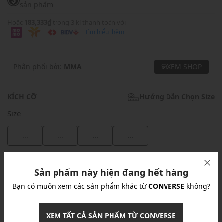
sản phẩm
Hoặc
183,333₫
trong 3 kì thanh toán với
Tìm hiểu thêm
Phân phối bởi:
MMA
XEM SHOP
KÍCH CỠ
Hướng Dẫn Chọn Size
Size
...
...
...
...
Khuyến mãi
Sản phẩm này hiện đang hết hàng
Ưu Đãi 10% Cho Mọi Đơn Hàng
chi tiết
Bạn có muốn xem các sản phẩm khác từ
CONVERSE
không?
XEM TẤT CẢ SẢN PHẨM TỪ CONVERSE
Khuyến mãi