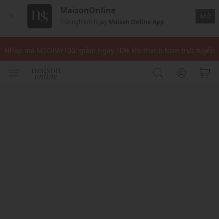
MaisonOnline
Mở
Trải nghiệm ngay
Maison Online App
Nhập mã: MSOXINCHAO - Giảm 10% đơn đầu cho thành viên mới!
Nhập mã MSOPAY100: giảm ngay 10% khi thanh toán trực tuyến
Nhập mã: MSOXINCHAO - Giảm 10% đơn đầu cho thành viên mới!
Nhập mã MSOPAY100: giảm ngay 10% khi thanh toán trực tuyến
Nhập mã: MSOXINCHAO - Giảm 10% đơn đầu cho thành viên mới!