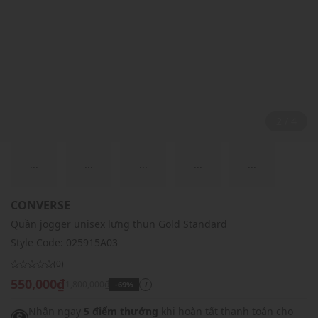
2 / 4
...
...
...
...
...
CONVERSE
Quần jogger unisex lưng thun Gold Standard
Style Code:
025915A03
(0)
550,000₫
1,800,000₫
-69%
i
Nhận ngay
5 điểm thưởng
khi hoàn tất thanh toán cho