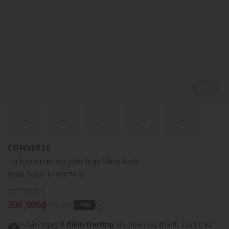
2 / 4
...
...
...
...
...
CONVERSE
Túi bao tử unisex phối logo Sling Back
Style Code:
019907A10
(0)
300,000₫
350,000₫
-14%
i
Nhận ngay
3 điểm thưởng
khi hoàn tất thanh toán cho