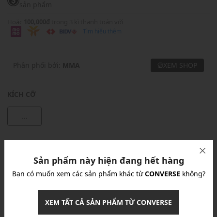
sản phẩm
Hoặc
100,000₫
trong 3 kì thanh toán với
Tìm hiểu thêm
Phân phối bởi:
MMA
XEM SHOP
KÍCH CỠ
...
Khuyến mãi
Sản phẩm này hiện đang hết hàng
Ưu Đãi 10% Cho Mọi Đơn Hàng
chi tiết
Bạn có muốn xem các sản phẩm khác từ
CONVERSE
không?
Khuyến mãi
XEM TẤT CẢ SẢN PHẨM TỪ CONVERSE
Nhập mã: MSOXINCHAO - Giảm ngay 10%
chi tiết