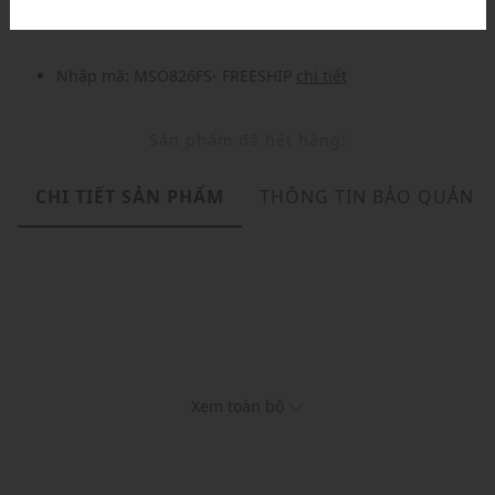
Nhập mã: MSO826FS- FREESHIP
chi tiết
Sản phẩm đã hết hàng!
CHI TIẾT SẢN PHẨM
THÔNG TIN BẢO QUẢN
Xem toàn bộ