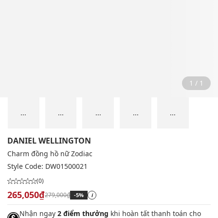
1 / 1
...
...
...
...
...
DANIEL WELLINGTON
Charm đồng hồ nữ Zodiac
Style Code:
DW01500021
(0)
265,050₫
279,000₫
-5%
i
Nhận ngay
2 điểm thưởng
khi hoàn tất thanh toán cho