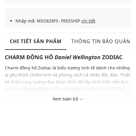
Nhập mã: MSO826FS- FREESHIP
chi tiết
CHI TIẾT SẢN PHẨM
THÔNG TIN BẢO QUẢN
CHARM ĐỒNG HỒ
Daniel Wellington
ZODIAC
Charm đồng hồ
Zodiac là biểu tượng tinh tế dành cho những
ai yêu thích chiêm tinh và phong cách cá nhân độc đáo. Thiết
kế hình cung hoàng đạo được đính đá lấp lánh trên nền kim
loại cao cấp tạo điểm nhấn sang trọng và thanh lịch. Kích
thước nhỏ gọn nhưng đầy tinh xảo giúp bạn thể hiện cá tính
Xem toàn bộ
và bản sắc riêng. Đây là phụ kiện hoàn hảo để làm quà tặng ý
nghĩa hoặc tô điểm thêm phong cách hàng ngày.
ĐẶC ĐIỂM NỔI BẬT
Được thiết kế biểu tượng cung hoàng đạo Nhân Mã
Được đính đá lấp lánh nổi bật trên bề mặt