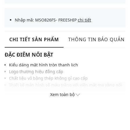
Nhập mã: MSO826FS- FREESHIP
chi tiết
CHI TIẾT SẢN PHẨM
THÔNG TIN BẢO QUẢN
ĐẶC ĐIỂM NỔI BẬT
Kiểu dáng mặt hình tròn thanh lịch
Logo thương hiệu đẳng cấp
Chất liệu vỏ bằng thép không gỉ cao cấp
Thiết kế màn hình số màu trắng với viền mặt mạ vàng nổi
bật
Xem toàn bộ
Khả năng chống nước ở độ sâu 100m
ĐIỀU KIỆN BẢO HÀNH
Bảo hành thân máy đồng hồ thời hạn 2 năm do lỗi nhà sản
xuất