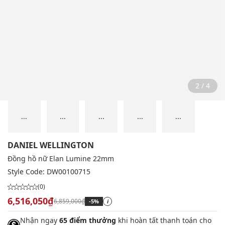
2 / 4
...
...
...
...
...
DANIEL WELLINGTON
Đồng hồ nữ Elan Lumine 22mm
Style Code:
DW00100715
(0)
6,516,050₫
6,859,000₫
-5%
i
Nhận ngay
65 điểm thưởng
khi hoàn tất thanh toán cho