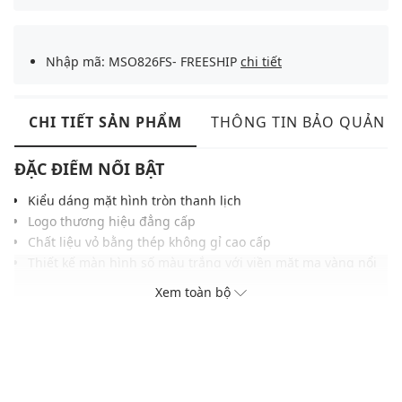
Nhập mã: MSO826FS- FREESHIP
chi tiết
CHI TIẾT SẢN PHẨM
THÔNG TIN BẢO QUẢN
ĐẶC ĐIỂM NỔI BẬT
Kiểu dáng mặt hình tròn thanh lịch
Logo thương hiệu đẳng cấp
Chất liệu vỏ bằng thép không gỉ cao cấp
Thiết kế màn hình số màu trắng với viền mặt mạ vàng nổi
bật
Xem toàn bộ
Khả năng chống nước ở độ sâu 30m
ĐIỀU KIỆN BẢO HÀNH
Bảo hành thân máy đồng hồ thời hạn 2 năm do lỗi nhà sản
xuất