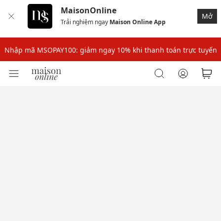
MaisonOnline
Mở
Trải nghiệm ngay
Maison Online App
Nhập mã: MSOXINCHAO - Giảm 10% đơn đầu cho thành viên mới!
Nhập mã MSOPAY100: giảm ngay 10% khi thanh toán trực tuyến
Nhập mã: MSOXINCHAO - Giảm 10% đơn đầu cho thành viên mới!
Nhập mã MSOPAY100: giảm ngay 10% khi thanh toán trực tuyến
Nhập mã: MSOXINCHAO - Giảm 10% đơn đầu cho thành viên mới!