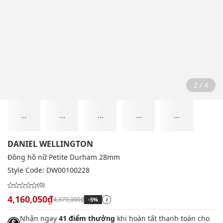
2 / 4
...
...
...
...
...
DANIEL WELLINGTON
Đồng hồ nữ Petite Durham 28mm
Style Code:
DW00100228
(0)
4,160,050₫
4,379,000₫
-5%
i
Nhận ngay
41 điểm thưởng
khi hoàn tất thanh toán cho