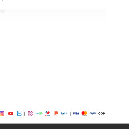
yền
ỉ
i chơi, đi làm, đi tiệc....
|
|