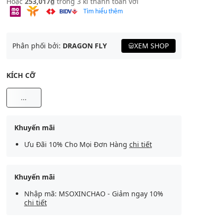
Hoặc
253,017₫
trong 3 kì thanh toán với
Tìm hiểu thêm
Phân phối bởi:
DRAGON FLY
XEM SHOP
KÍCH CỠ
...
Khuyến mãi
Ưu Đãi 10% Cho Mọi Đơn Hàng
chi tiết
Khuyến mãi
Nhập mã: MSOXINCHAO - Giảm ngay 10%
chi tiết