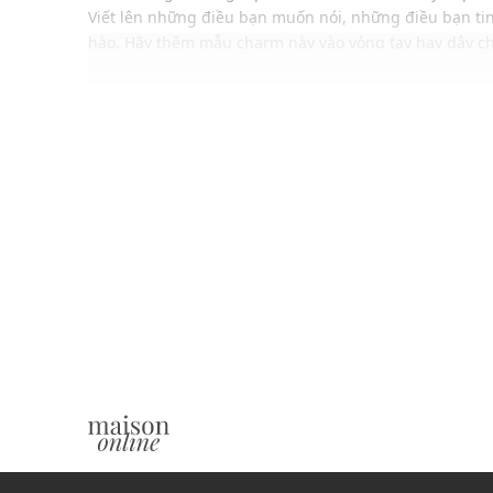
Viết lên những điều bạn muốn nói, những điều bạn ti
hào. Hãy thêm mẫu charm này vào vòng tay hay dây chu
tính riêng biệt, cũng như mang theo những yêu thươ
ĐẶC ĐIỂM NỔI BẬT
Mặt chữ cái O được cố định bằng silicone
Có thể đeo vào vòng cổ hoặc vòng tay
Chất liệu cao cấp không gỉ, sáng bóng
Gam màu hiện đại dễ dàng phối với nhiều loại tran