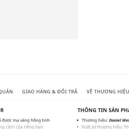
 QUẢN
GIAO HÀNG & ĐỔI TRẢ
VỀ THƯƠNG HIỆ
ER
THÔNG TIN SẢN P
số được mạ vàng hồng tinh
Thương hiệu:
Daniel Wel
g cách của riêng bạn.
Xuất xứ thương hiệu: T