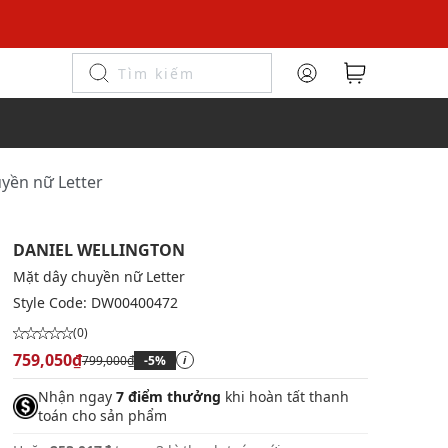
yền nữ Letter
DANIEL WELLINGTON
Mặt dây chuyền nữ Letter
Style Code:
DW00400472
(0)
759,050₫
799,000₫
-5%
i
Nhận ngay
7 điểm thưởng
khi hoàn tất thanh
toán cho sản phẩm