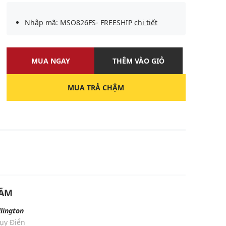
Nhập mã: MSO826FS- FREESHIP
chi tiết
MUA NGAY
THÊM VÀO GIỎ
MUA TRẢ CHẬM
U
HẨM
lington
hụy Điển