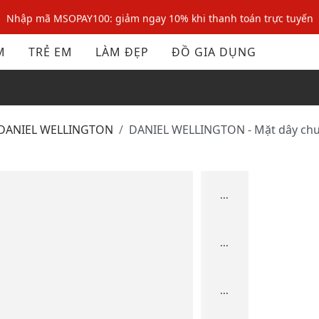
Nhập mã MSOPAY100: giảm ngay 10% khi thanh toán trực tuyến
Nhập mã: MSOXINCHAO - Giảm 10% đơn đầu cho thành viên mới!
M
TRẺ EM
LÀM ĐẸP
ĐỒ GIA DỤNG
Nhập mã MSOPAY100: giảm ngay 10% khi thanh toán trực tuyến
Nhập mã: MSOXINCHAO - Giảm 10% đơn đầu cho thành viên mới!
DANIEL WELLINGTON
DANIEL WELLINGTON - Mặt dây chu
...
...
...