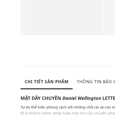
CHI TIẾT SẢN PHẨM
THÔNG TIN BẢO
MẶT DÂY CHUYỀN
Daniel Wellington
LETT
Tự do thể hiện phong cách với những chữ cái và con 
tế là những mảnh ghép hoàn hảo cho câu chuyện phon