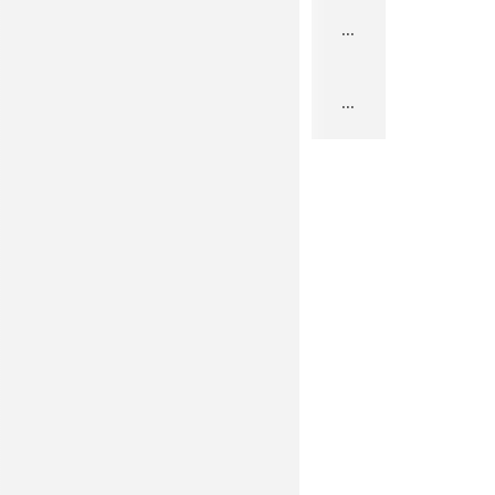
...
...