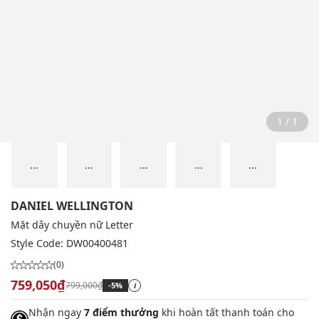
1 / 1
...
...
...
...
...
DANIEL WELLINGTON
Mặt dây chuyền nữ Letter
Style Code:
DW00400481
(0)
759,050₫
799,000₫
-5%
i
Nhận ngay
7 điểm thưởng
khi hoàn tất thanh toán cho