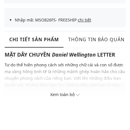
Nhập mã: MSO826FS- FREESHIP
chi tiết
CHI TIẾT SẢN PHẨM
THÔNG TIN BẢO QUẢN
MẶT DÂY CHUYỀN
Daniel Wellington
LETTER
Tự do thể hiện phong cách với những chữ cái và con số được
mạ vàng hồng tinh tế là những mảnh ghép hoàn hảo cho câu
chuyện phong cách của riêng bạn. Viết lên những điều bạn
muốn nói, những điều bạn tin, những điều làm bạn tự hào.
Hãy thêm mẫu charm này vào vòng tay hay dây chuyền để tự
Xem toàn bộ
tin thể hiện cá tính riêng biệt, cũng như mang theo những
yêu thương bên mình mỗi ngày.
ĐẶC ĐIỂM NỔI BẬT
Mặt chữ cái X được cố định bằng silicone
Có thể đeo vào vòng cổ hoặc vòng tay