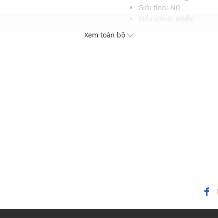
Giới tính: Nữ
Kiểu dáng:
Nhẫn
Màu sắc: Vàng hồng
Xem toàn bộ
Chất liệu: Thép không gỉ
Kích thước: 52mm
Thích hợp trong các dịp: Đ