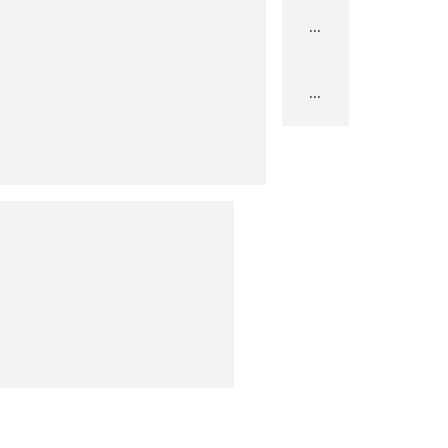
...
...