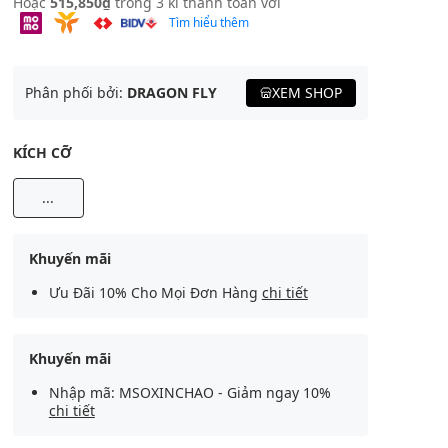
Hoặc
515,850₫
trong 3 kì thanh toán với
Tìm hiểu thêm
Phân phối bởi:
DRAGON FLY
XEM SHOP
KÍCH CỠ
...
Khuyến mãi
Ưu Đãi 10% Cho Mọi Đơn Hàng
chi tiết
Khuyến mãi
Nhập mã: MSOXINCHAO - Giảm ngay 10%
chi tiết