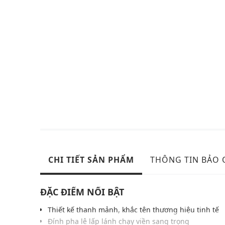
CHI TIẾT SẢN PHẨM
THÔNG TIN BẢO
ĐẶC ĐIỂM NỔI BẬT
Thiết kế thanh mảnh, khắc tên thương hiệu tinh tế
Đính pha lê lấp lánh chạy viền sang trọng