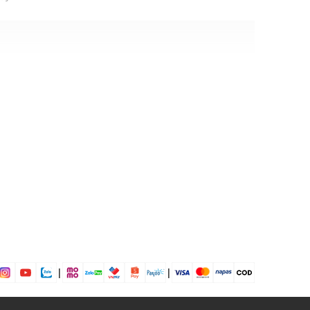
 316L, đá pha lê Zirconia trắng
i chơi, đi làm, đi tiệc....
|
|