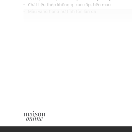
Chất liệu thép không gỉ cao cấp, bền màu
Màu vàng hồng nữ tính tôn làn da
Dễ kết hợp với nhiều loại trang sức khác nhau