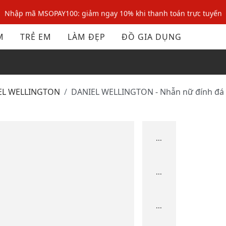
Nhập mã MSOPAY100: giảm ngay 10% khi thanh toán trực tuyến
Nhập mã: MSOXINCHAO - Giảm 10% đơn đầu cho thành viên mới!
M
TRẺ EM
LÀM ĐẸP
ĐỒ GIA DỤNG
Nhập mã MSOPAY100: giảm ngay 10% khi thanh toán trực tuyến
Nhập mã: MSOXINCHAO - Giảm 10% đơn đầu cho thành viên mới!
IEL WELLINGTON
DANIEL WELLINGTON - Nhẫn nữ đính đá
...
...
...