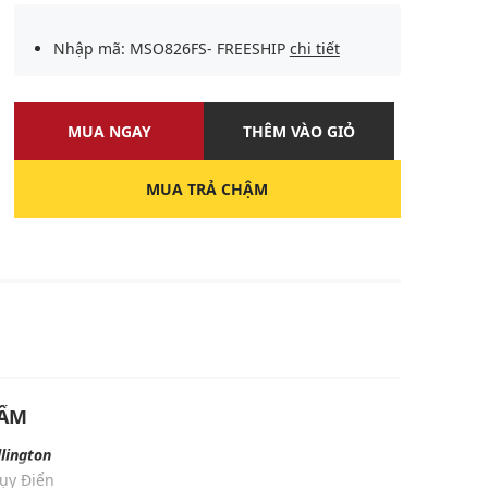
Nhập mã: MSO826FS- FREESHIP
chi tiết
MUA NGAY
THÊM VÀO GIỎ
MUA TRẢ CHẬM
U
HẨM
lington
hụy Điển