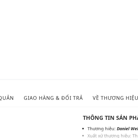
 QUẢN
GIAO HÀNG & ĐỔI TRẢ
VỀ THƯƠNG HIỆ
THÔNG TIN SẢN P
Thương hiệu:
Daniel Wel
Xuất xứ thương hiệu: T