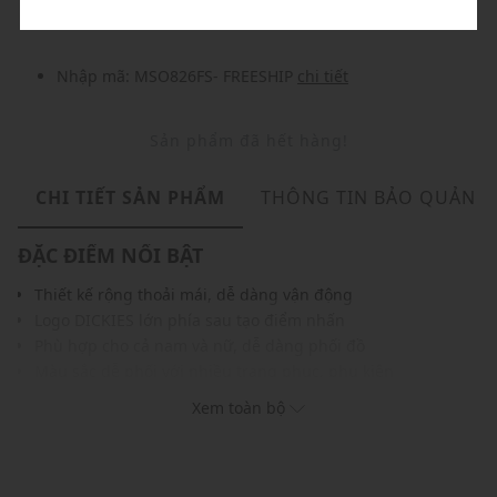
Nhập mã: MSO826FS- FREESHIP
chi tiết
Sản phẩm đã hết hàng!
CHI TIẾT SẢN PHẨM
THÔNG TIN BẢO QUẢN
ĐẶC ĐIỂM NỔI BẬT
Thiết kế rộng thoải mái, dễ dàng vận động
Logo DICKIES lớn phía sau tạo điểm nhấn
Phù hợp cho cả nam và nữ, dễ dàng phối đồ
Màu sắc dễ phối với nhiều trang phục, phụ kiện
THÔNG TIN SẢN PHẨM
Xem toàn bộ
Thương hiệu:
Dickies
Xuất xứ thương hiệu: Mỹ
Giới tính: Unisex