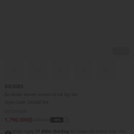
2 / 4
...
...
...
...
...
DICKIES
Áo khoác denim unisex cổ bẻ tay dài
Style Code:
DK0A87R4
(0)
1,790,000₫
2,890,000₫
-38%
i
Nhận ngay
17 điểm thưởng
khi hoàn tất thanh toán cho