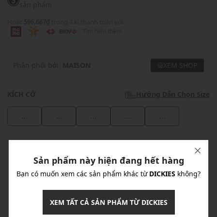
sản phẩm
Hoặc
596,667₫
trong 3 kì thanh toán với
Tìm hiểu thêm
Phân phối bởi:
MAISON
XEM SHOP
KÍCH CỠ
Hướng Dẫn Chọn Size
...
...
...
...
...
Khuyến mãi
Sản phẩm này hiện đang hết hàng
Ưu Đãi 10% Cho Mọi Đơn Hàng
chi tiết
Bạn có muốn xem các sản phẩm khác từ
DICKIES
không?
Khuyến mãi
XEM TẤT CẢ SẢN PHẨM TỪ DICKIES
Nhập mã: MSOXINCHAO - Giảm ngay 10%
chi tiết