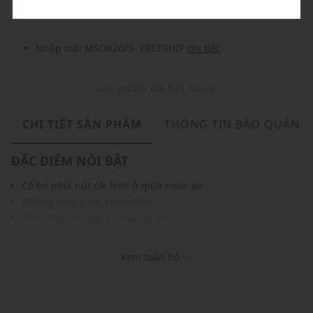
Nhập mã: MSO826FS- FREESHIP
chi tiết
Sản phẩm đã hết hàng!
CHI TIẾT SẢN PHẨM
THÔNG TIN BẢO QUẢN
ĐẶC ĐIỂM NỔI BẬT
Cổ bẻ phối nút cài tròn ở giữa ngực áo
Đường may tỉ mỉ, chắc chắn
Phối màu nổi bật ở cổ và tay áo
Logo được in nổi bật ở ngực trái
Chất vải cao cấp, mềm mại và thoáng mát
Xem toàn bộ
Màu sắc hiện đại, trẻ trung dễ dàng phối với nhiều trang
phục và phụ kiện khác
THÔNG TIN SẢN PHẨM