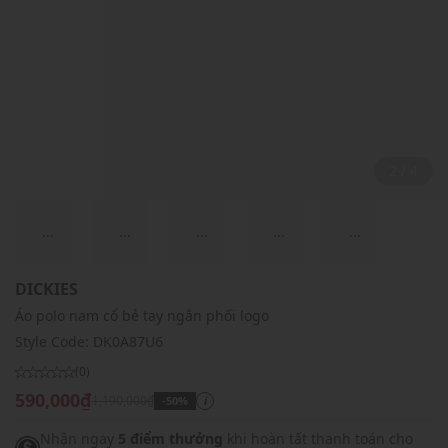
2 / 4
...
...
...
...
...
DICKIES
Áo polo nam cổ bẻ tay ngắn phối logo
Style Code:
DK0A87U6
(0)
590,000₫
1,190,000₫
-50%
i
Nhận ngay
5 điểm thưởng
khi hoàn tất thanh toán cho