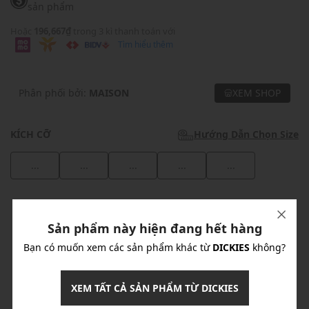
sản phẩm
Hoặc
196,667₫
trong 3 kì thanh toán với
Tìm hiểu thêm
Phân phối bởi:
MAISON
XEM SHOP
KÍCH CỠ
Hướng Dẫn Chọn Size
...
...
...
...
...
Khuyến mãi
Sản phẩm này hiện đang hết hàng
Ưu Đãi 10% Cho Mọi Đơn Hàng
chi tiết
Bạn có muốn xem các sản phẩm khác từ
DICKIES
không?
Khuyến mãi
XEM TẤT CẢ SẢN PHẨM TỪ DICKIES
Nhập mã: MSOXINCHAO - Giảm ngay 10%
chi tiết