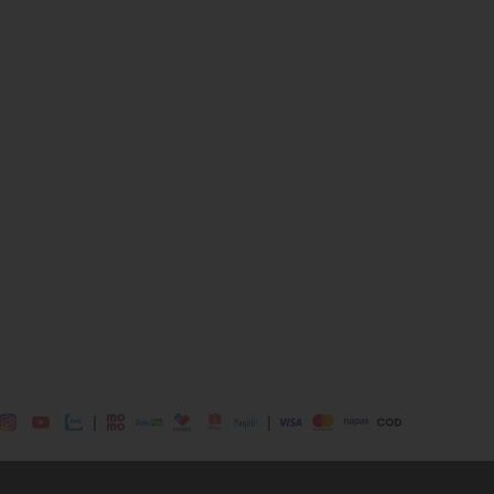
ái
ịp: Đi chơi, đi làm,....
dụng được tất cả các mùa trong
|
|