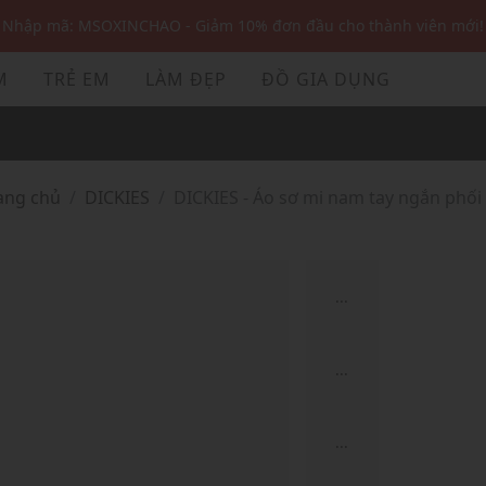
Nhập mã: MSOXINCHAO - Giảm 10% đơn đầu cho thành viên mới!
Nhập mã MSOPAY100: giảm ngay 10% khi thanh toán trực tuyến
M
TRẺ EM
LÀM ĐẸP
ĐỒ GIA DỤNG
Nhập mã: MSOXINCHAO - Giảm 10% đơn đầu cho thành viên mới!
rang chủ
DICKIES
DICKIES - Áo sơ mi nam tay ngắn phối 
...
...
...