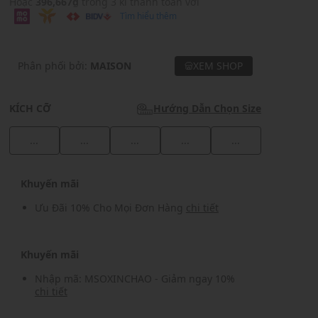
Hoặc
396,667₫
trong 3 kì thanh toán với
Tìm hiểu thêm
Phân phối bởi:
MAISON
XEM SHOP
KÍCH CỠ
Hướng Dẫn Chọn Size
...
...
...
...
...
Khuyến mãi
Ưu Đãi 10% Cho Mọi Đơn Hàng
chi tiết
Khuyến mãi
Nhập mã: MSOXINCHAO - Giảm ngay 10%
chi tiết