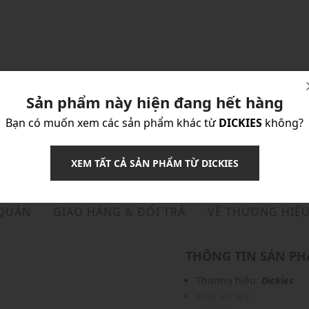
Sản phẩm này hiện đang hết hàng
Bạn có muốn xem các sản phẩm khác từ
DICKIES
không?
XEM TẤT CẢ SẢN PHẨM TỪ DICKIES
 QUẢN
GIAO HÀNG & ĐỔI TRẢ
VỀ THƯƠNG HIỆ
THÔNG TIN SẢN P
Thương hiệu:
Dickies
Xuất xứ: Mỹ