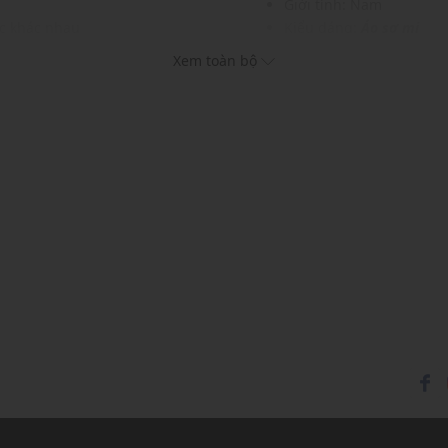
Giới tính: Nam
ục khác nhau
Kiểu dáng:
Áo sơ mi
Màu sắc: Black
Xem toàn bộ
Chất liệu: Tbc
Cổ bẻ, tay ngắn
Phom áo: Rộng, thoải m
Thích hợp mặc trong các d
Xu hướng theo mùa: Sử 