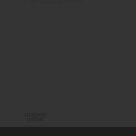
Chất vải cao cấp, mềm mại
Màu sắc hiện đại, dễ dàng phối với nhiều trang ph