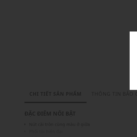
CHI TIẾT SẢN PHẨM
THÔNG TIN BẢO
ĐẶC ĐIỂM NỔI BẬT
Nút cài tròn cùng màu ở giữa
Phối túi hiện đại