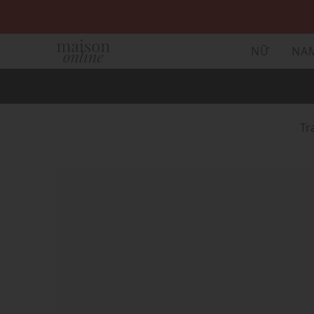
NỮ
NA
T