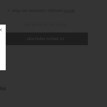
Nhập mã: MSO826FS- FREESHIP
chi tiết
Sản phẩm đã hết hàng!
SẢN PHẨM TƯƠNG TỰ
U
HẨM