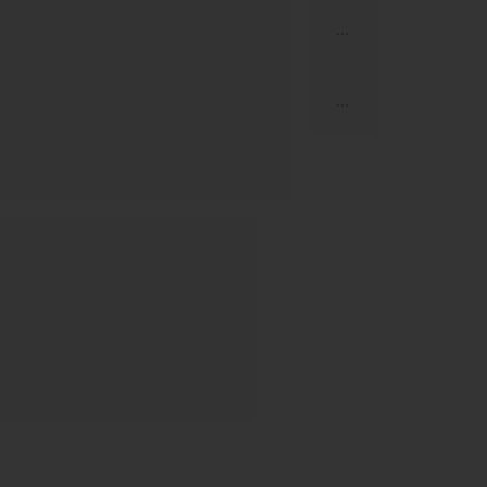
...
...