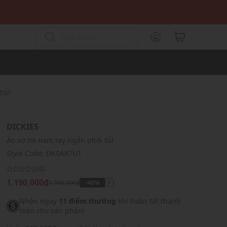
túi
DICKIES
Áo sơ mi nam tay ngắn phối túi
Style Code:
DK0A87U1
(0)
1,190,000₫
1,990,000₫
-40%
i
Nhận ngay
11 điểm thưởng
khi hoàn tất thanh
toán cho sản phẩm