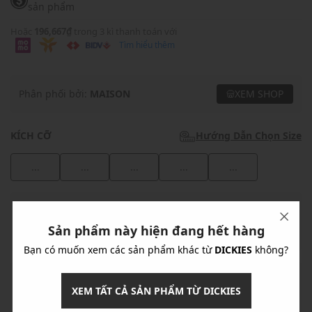
sản phẩm
Hoặc
196,667₫
trong 3 kì thanh toán với
Tìm hiểu thêm
Phân phối bởi:
MAISON
XEM SHOP
KÍCH CỠ
Hướng Dẫn Chọn Size
...
...
...
...
...
Khuyến mãi
Sản phẩm này hiện đang hết hàng
Ưu Đãi 10% Cho Mọi Đơn Hàng
chi tiết
Bạn có muốn xem các sản phẩm khác từ
DICKIES
không?
Khuyến mãi
XEM TẤT CẢ SẢN PHẨM TỪ DICKIES
Nhập mã: MSOXINCHAO - Giảm ngay 10%
chi tiết