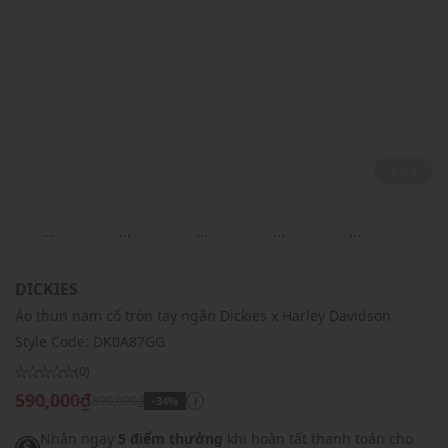
2 / 4
...
...
...
...
...
DICKIES
Áo thun nam cổ tròn tay ngắn Dickies x Harley Davidson
Style Code:
DK0A87GG
(0)
590,000₫
890,000₫
-34%
i
Nhận ngay
5 điểm thưởng
khi hoàn tất thanh toán cho