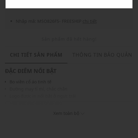
Nhập mã: MSO826FS- FREESHIP
chi tiết
Sản phẩm đã hết hàng!
CHI TIẾT SẢN PHẨM
THÔNG TIN BẢO QUẢN
ĐẶC ĐIỂM NỔI BẬT
Bo viền cổ áo tinh tế
Đường may tỉ mỉ, chắc chắn
Logo được in nổi bật ở ngực trái
Họa tiết độc đáo phía sau
Chất vải cao cấp, thoáng mát và co giãn thoải mái
Xem toàn bộ
Màu sắc hiện đại, trẻ trung dễ dàng phối với nhiều trang
phục và phụ kiện khác
THÔNG TIN SẢN PHẨM