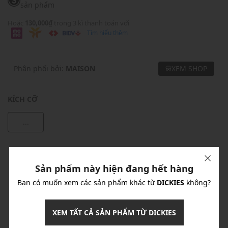
sản phẩm
Hoặc
130,000₫
trong 3 kì thanh toán với
Tìm hiểu thêm
Phân phối bởi:
MAISON
XEM SHOP
KÍCH CỠ
...
Khuyến mãi
Sản phẩm này hiện đang hết hàng
Ưu Đãi 10% Cho Mọi Đơn Hàng
chi tiết
Bạn có muốn xem các sản phẩm khác từ
DICKIES
không?
Khuyến mãi
XEM TẤT CẢ SẢN PHẨM TỪ DICKIES
Nhập mã: MSOXINCHAO - Giảm ngay 10%
chi tiết