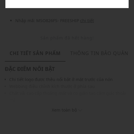
Nhập mã: MSO826FS- FREESHIP
chi tiết
Sản phẩm đã hết hàng!
CHI TIẾT SẢN PHẨM
THÔNG TIN BẢO QUẢN
ĐẶC ĐIỂM NỔI BẬT
Chi tiết logo được thêu nổi bật ở mặt trước của nón
Webbing điều chỉnh kích thước ở phía sau
Chất vải cao cấp thoáng mát và co giãn tạo cảm giác thoải
mái
Gam màu hiện đại dễ dàng phối với nhiều trang phục và
Xem toàn bộ
phụ kiện khác
THÔNG TIN SẢN PHẨM
Thương hiệu:
Dickies