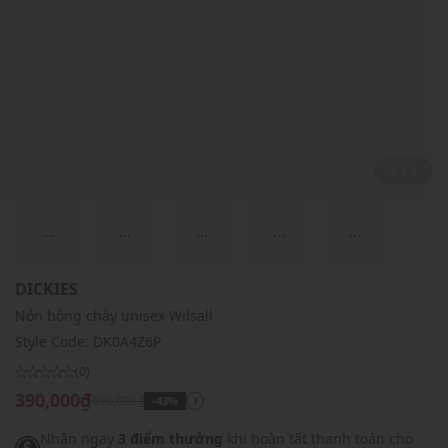
1 / 1
...
...
...
...
...
DICKIES
Nón bóng chày unisex Wilsall
Style Code:
DK0A4Z6P
(0)
390,000₫
690,000₫
-43%
i
Nhận ngay
3 điểm thưởng
khi hoàn tất thanh toán cho