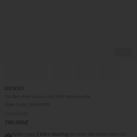
2 / 4
...
...
...
...
...
DICKIES
Túi đeo chéo unisex chữ nhật Moreauville
Style Code:
DK0A4X7R
(0)
790,000₫
Nhận ngay
7 điểm thưởng
khi hoàn tất thanh toán cho