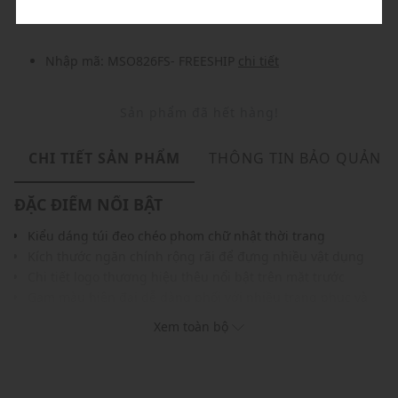
Nhập mã: MSO826FS- FREESHIP
chi tiết
Sản phẩm đã hết hàng!
CHI TIẾT SẢN PHẨM
THÔNG TIN BẢO QUẢN
ĐẶC ĐIỂM NỔI BẬT
Kiểu dáng túi đeo chéo phom chữ nhật thời trang
Kích thước ngăn chính rộng rãi để đựng nhiều vật dụng
Chi tiết logo thương hiệu thêu nổi bật trên mặt trước
Gam màu hiện đại dễ dàng phối với nhiều trang phục và
phụ kiện
Xem toàn bộ
THÔNG TIN SẢN PHẨM
Thương hiệu:
Dickies
Xuất xứ thương hiệu: Mỹ