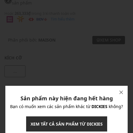
sản phẩm
Hoặc
263,333₫
trong 3 kì thanh toán với
Tìm hiểu thêm
Phân phối bởi:
MAISON
XEM SHOP
KÍCH CỠ
...
Khuyến mãi
Sản phẩm này hiện đang hết hàng
Ưu Đãi 10% Cho Mọi Đơn Hàng
chi tiết
Bạn có muốn xem các sản phẩm khác từ
DICKIES
không?
Khuyến mãi
XEM TẤT CẢ SẢN PHẨM TỪ DICKIES
Nhập mã: MSOXINCHAO - Giảm ngay 10%
chi tiết