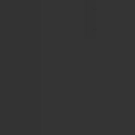
...
...