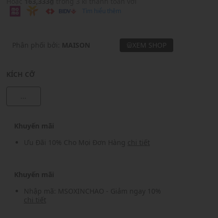
Hoặc
163,333₫
trong 3 kì thanh toán với
Tìm hiểu thêm
Phân phối bởi:
MAISON
XEM SHOP
KÍCH CỠ
...
Khuyến mãi
Ưu Đãi 10% Cho Mọi Đơn Hàng
chi tiết
Khuyến mãi
Nhập mã: MSOXINCHAO - Giảm ngay 10%
chi tiết