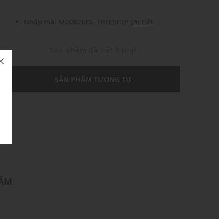
Nhập mã: MSO826FS- FREESHIP
chi tiết
Sản phẩm đã hết hàng!
SẢN PHẨM TƯƠNG TỰ
U
HẨM
ỹ