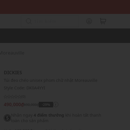
Moreauville
DICKIES
Túi đeo chéo unisex phom chữ nhật Moreauville
Style Code:
DK0A4YYI
(0)
490,000₫
690,000₫
-29%
i
Nhận ngay
4 điểm thưởng
khi hoàn tất thanh
toán cho sản phẩm