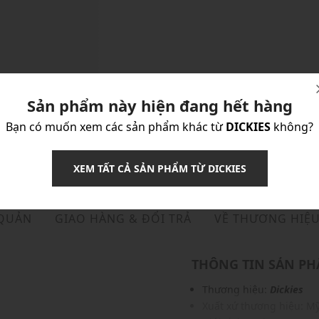
Sản phẩm này hiện đang hết hàng
Bạn có muốn xem các sản phẩm khác từ
DICKIES
không?
XEM TẤT CẢ SẢN PHẨM TỪ DICKIES
 QUẢN
GIAO HÀNG & ĐỔI TRẢ
VỀ THƯƠNG HIỆ
THÔNG TIN SẢN P
Thương hiệu:
Dickies
Xuất xứ thương hiệu: M