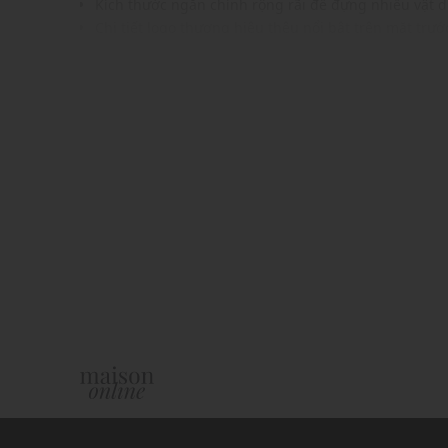
Kích thước ngăn chính rộng rãi để đựng nhiều vật 
Chi tiết logo thương hiệu thêu nổi bật trên mặt trướ
Gam màu hiện đại dễ dàng phối với nhiều trang phụ