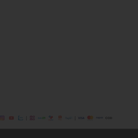
Polyester, 35% Cotton
cm)
a chìa khoá, điện thoại, ví tiền, các phụ kiện nhỏ
 dịp: Đi chơi, đi làm....
dụng được tất cả các mùa trong năm
|
|