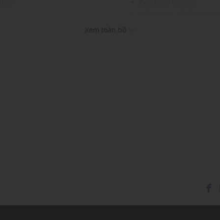
dụng
Giới tính: Unisex
c
Kiểu dáng:
Túi đeo chéo
c và phụ kiện
Màu sắc: Black, Khaki
Xem toàn bộ
Chất liệu: 65% Recycled 
Kích thước: 24 x 18 x 5 (
Sức chứa: Có thể đựng vừ
khác...
Thích hợp dùng trong các
Xu hướng theo mùa: Sử 