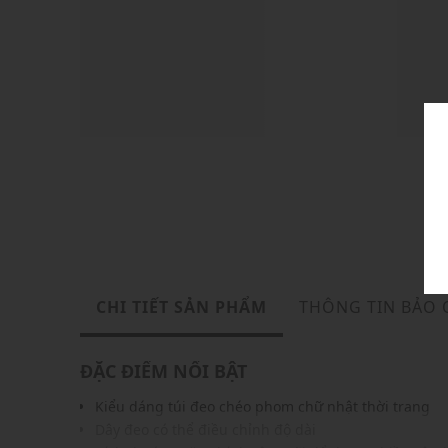
CHI TIẾT SẢN PHẨM
THÔNG TIN BẢO
ĐẶC ĐIỂM NỔI BẬT
Kiểu dáng túi đeo chéo phom chữ nhật thời trang
Dây đeo có thể điều chỉnh độ dài